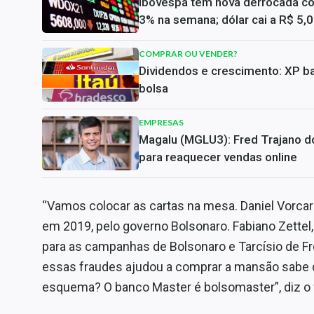
Ibovespa tem nova derrocada c
3% na semana; dólar cai a R$ 5,
COMPRAR OU VENDER?
Dividendos e crescimento: XP ba
bolsa
EMPRESAS
Magalu (MGLU3): Fred Trajano do
para reaquecer vendas online
“Vamos colocar as cartas na mesa. Daniel Vorcar
em 2019, pelo governo Bolsonaro. Fabiano Zettel
para as campanhas de Bolsonaro e Tarcísio de Fr
essas fraudes ajudou a comprar a mansão sabe 
esquema? O banco Master é bolsomaster”, diz o 