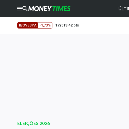
ÚLTI
CRYPTO
TIMES
IBOVESPA
-1,73%
172513.42 pts
AGRO
TIMES
Ibovespa
Giro do Mercado
Newsletters
Money Trader
Anuncie
Últimas Notícias
Newsletters
Cotações
ELEIÇÕES 2026
Comprar ou vender?