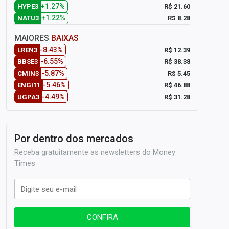
+1.27%
R$ 21.60
HYPE3
+1.22%
R$ 8.28
NATU3
MAIORES
BAIXAS
-8.43%
R$ 12.39
LREN3
-6.55%
R$ 38.38
BBSE3
-5.87%
R$ 5.45
CMIN3
-5.46%
R$ 46.88
ENGI11
-4.49%
R$ 31.28
UGPA3
Por dentro dos mercados
Receba gratuitamente as newsletters do Money
Times