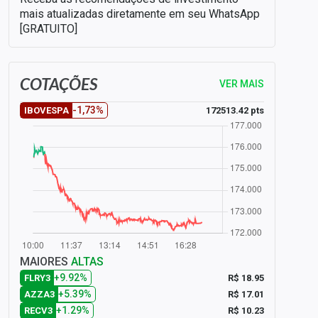
mais atualizadas diretamente em seu WhatsApp
[GRATUITO]
COTAÇÕES
VER MAIS
-1,73%
172513.42 pts
IBOVESPA
MAIORES
ALTAS
+9.92%
R$ 18.95
FLRY3
+5.39%
R$ 17.01
AZZA3
+1.29%
R$ 10.23
RECV3