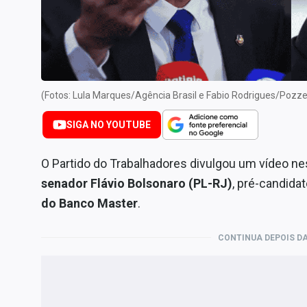
Internacional
Marketing
Tecnologia
Conteúdo de Marca
(Fotos: Lula Marques/Agência Brasil e Fabio Rodrigues/Poz
Sobre
SIGA NO YOUTUBE
Expediente
Contato
O Partido do Trabalhadores divulgou um vídeo n
senador Flávio Bolsonaro (PL-RJ)
, pré-candida
do Banco Master
.
CONTINUA DEPOIS DA