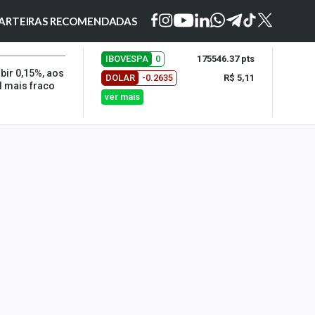
ARTEIRAS RECOMENDADAS
IBOVESPA
0
175546.37 pts
ubir 0,15%, aos
DOLAR
-0.2635
R$ 5,11
l mais fraco
ver mais