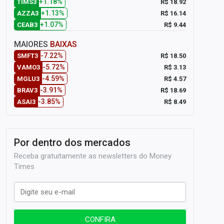
+1.18%
R$ 18.92
TIMS3
+1.13%
R$ 16.14
AZZA3
+1.07%
R$ 9.44
CEAB3
MAIORES
BAIXAS
-7.22%
R$ 18.50
SMFT3
-5.72%
R$ 3.13
VAMO3
-4.59%
R$ 4.57
MGLU3
-3.91%
R$ 18.69
BRAV3
-3.85%
R$ 8.49
ASAI3
Por dentro dos mercados
Receba gratuitamente as newsletters do Money
Times