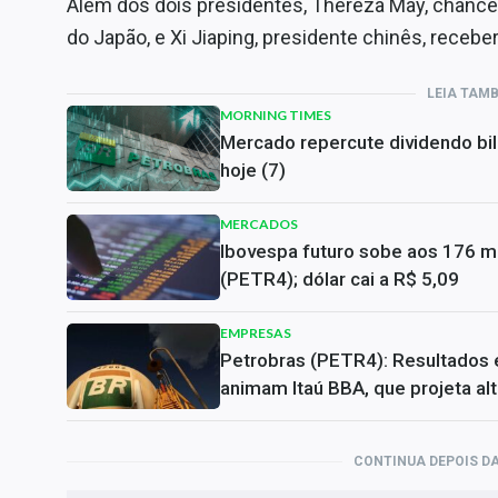
Além dos dois presidentes, Thereza May, chancel
do Japão, e Xi Jiaping, presidente chinês, rece
LEIA TAM
MORNING TIMES
Mercado repercute dividendo bil
hoje (7)
MERCADOS
Ibovespa futuro sobe aos 176 mi
(PETR4); dólar cai a R$ 5,09
EMPRESAS
Petrobras (PETR4): Resultados e
animam Itaú BBA, que projeta al
CONTINUA DEPOIS DA