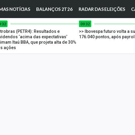
MAS NOTÍCIAS
BALANÇOS 2T26
RADAR DAS ELEIÇÕES
C
9:32
09:32
trobras (PETR4): Resultados e
>> Ibovespa futuro volta a s
videndos ‘acima das expectativas’
176.040 pontos, após payrol
imam Itaú BBA, que projeta alta de 30%
s ações