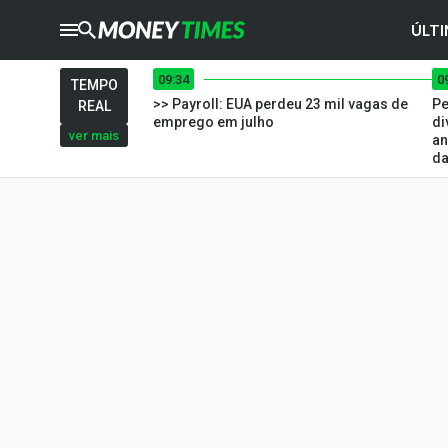
ÚLTI
09:34
0
CRYPTO
TIMES
TEMPO
>> Payroll: EUA perdeu 23 mil vagas de
Pe
REAL
AGRO
TIMES
emprego em julho
di
ver mais
an
da
Ibovespa
Giro do Mercado
Newsletters
Money Trader
Anuncie
Últimas Notícias
Newsletters
Cotações
Comprar ou vender?