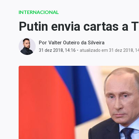
Carteiras Recomendadas
INTERNACIONAL
Central de Dividendos
Putin envia cartas a 
Central de Fundos
Imobiliários
Por
Valter Outeiro da Silveira
Central dos IPOs
-
31 dez 2018, 14:16
atualizado em 31 dez 2018, 1
Renda Fixa
Finanças Pessoais
Mercados
Economia
Empresas
Brasil
Política
Colunas
Especiais