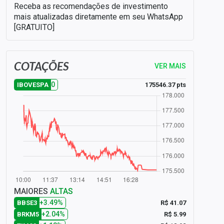
Receba as recomendações de investimento
mais atualizadas diretamente em seu WhatsApp
[GRATUITO]
COTAÇÕES
VER MAIS
0
175546.37 pts
IBOVESPA
MAIORES
ALTAS
+3.49%
R$ 41.07
BBSE3
+2.04%
R$ 5.99
BRKM5