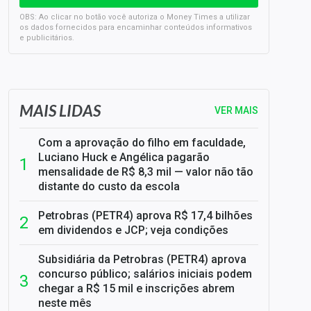
OBS: Ao clicar no botão você autoriza o Money Times a utilizar
os dados fornecidos para encaminhar conteúdos informativos
e publicitários.
SELIC em 14%: A repercussão da decisão sobre os JUROS
MAIS LIDAS
VER MAIS
Com a aprovação do filho em faculdade,
Luciano Huck e Angélica pagarão
mensalidade de R$ 8,3 mil — valor não tão
distante do custo da escola
Petrobras (PETR4) aprova R$ 17,4 bilhões
em dividendos e JCP; veja condições
Subsidiária da Petrobras (PETR4) aprova
concurso público; salários iniciais podem
chegar a R$ 15 mil e inscrições abrem
neste mês