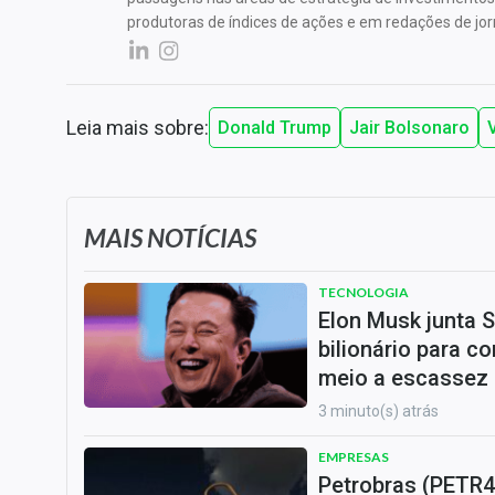
produtoras de índices de ações e em redações de jo
Leia mais sobre:
Donald Trump
Jair Bolsonaro
MAIS NOTÍCIAS
TECNOLOGIA
Elon Musk junta 
bilionário para c
meio a escassez 
3 minuto(s) atrás
EMPRESAS
Petrobras (PETR4