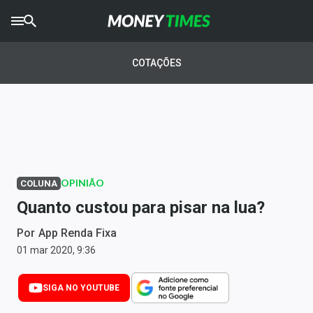
CRYPTO
TIMES
COTAÇÕES
AGRO
TIMES
Ibovespa
Giro do Mercado
OPINIÃO
COLUNA
Newsletters
Quanto custou para pisar na lua?
Money Trader
Por
App Renda Fixa
Anuncie
01 mar 2020, 9:36
SIGA NO YOUTUBE
Últimas Notícias