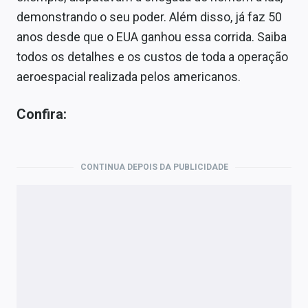
Economia
demonstrando o seu poder. Além disso, já faz 50
Empresas
anos desde que o EUA ganhou essa corrida. Saiba
todos os detalhes e os custos de toda a operação
Brasil
aeroespacial realizada pelos americanos.
Política
Confira:
Colunas
Especiais
CONTINUA DEPOIS DA PUBLICIDADE
Internacional
Marketing
Tecnologia
Conteúdo de Marca