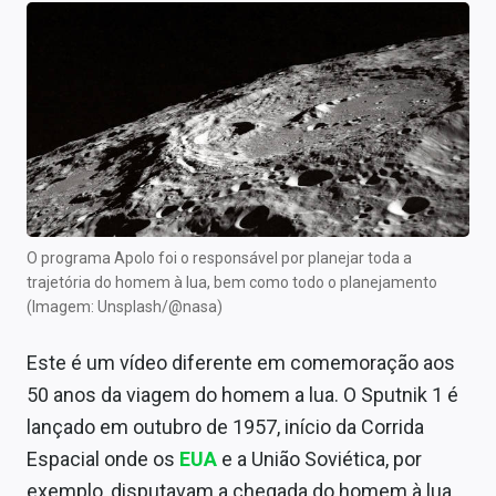
Newsletters
Cotações
Comprar ou vender?
Carteiras Recomendadas
Central de Dividendos
Central de Fundos Imobiliários
O programa Apolo foi o responsável por planejar toda a
trajetória do homem à lua, bem como todo o planejamento
Central dos IPOs
(Imagem: Unsplash/@nasa)
Renda Fixa
Este é um vídeo diferente em comemoração aos
50 anos da viagem do homem a lua. O Sputnik 1 é
Finanças Pessoais
lançado em outubro de 1957, início da Corrida
Mercados
Espacial onde os
EUA
e a União Soviética, por
exemplo, disputavam a chegada do homem à lua,