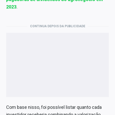
Economia
2023
.
Empresas
Brasil
CONTINUA DEPOIS DA PUBLICIDADE
Política
Colunas
Especiais
Internacional
Marketing
Tecnologia
Com base nisso, foi possível listar quanto cada
Conteúdo de Marca
investidor receberia combinando a valorização