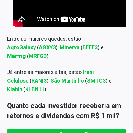
Entre as maiores quedas, estão
AgroGalaxy
(
AGXY3
),
Minerva
(
BEEF3
) e
Marfrig
(
MRFG3
).
Já entre as maiores altas, estão
Irani
Celulose
(
RANI3
),
São Martinho
(
SMTO3
) e
Klabin
(
KLBN11
).
Quanto cada investidor receberia em
retornos e dividendos com R$ 1 mil?