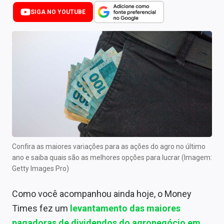
Newsletters
SIGA NO YOUTUBE
Cotações
Comprar ou vender?
Carteiras Recomendadas
Central de Dividendos
Central de Fundos Imobiliários
Central dos IPOs
Confira as maiores variações para as ações do agro no último
ano e saiba quais são as melhores opções para lucrar (Imagem:
Renda Fixa
Getty Images Pro)
Finanças Pessoais
Como você acompanhou ainda hoje, o Money
Mercados
Times fez um
levantamento das maiores
pagadoras de
dividendos
do agronegócio em