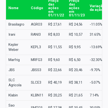
Preço
Preço
das
das
Variação
Nome
Código
ações
ações
da ação
em
em
01/11/22
01/11/23
Brasilagro
AGRO3
R$ 27,61
R$ 24,56
-11.05%
Irani
RANI3
R$ 8,03
R$ 10,57
31.65%
Kepler
KEPL3
R$ 11,55
R$ 9,95
-13.69%
Weber
Marfrig
MRFG3
R$ 9,60
R$ 6,50
-32.30%
JBS
JBSS3
R$ 22,66
R$ 20,46
-9.70%
SLC
SLCE3
R$ 40,19
R$ 38,11
-5.07%
Agricola
Klabin
KLBN11
R$ 20,25
R$ 21,65
7.14%
Sao
SMTO3
R$ 27,38
R$ 35,45
30.05%