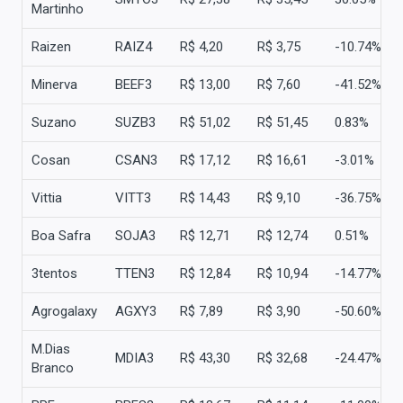
Martinho
Raizen
RAIZ4
R$ 4,20
R$ 3,75
-10.74%
Minerva
BEEF3
R$ 13,00
R$ 7,60
-41.52%
Suzano
SUZB3
R$ 51,02
R$ 51,45
0.83%
Cosan
CSAN3
R$ 17,12
R$ 16,61
-3.01%
Vittia
VITT3
R$ 14,43
R$ 9,10
-36.75%
Boa Safra
SOJA3
R$ 12,71
R$ 12,74
0.51%
3tentos
TTEN3
R$ 12,84
R$ 10,94
-14.77%
Agrogalaxy
AGXY3
R$ 7,89
R$ 3,90
-50.60%
M.Dias
MDIA3
R$ 43,30
R$ 32,68
-24.47%
Branco