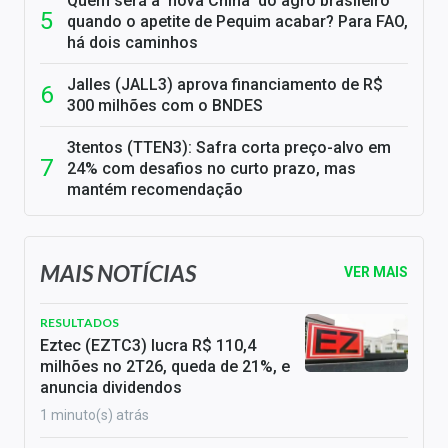
Quem será a 'nova China' do agro brasileiro
quando o apetite de Pequim acabar? Para FAO,
há dois caminhos
Jalles (JALL3) aprova financiamento de R$
300 milhões com o BNDES
3tentos (TTEN3): Safra corta preço-alvo em
24% com desafios no curto prazo, mas
mantém recomendação
MAIS NOTÍCIAS
VER MAIS
RESULTADOS
Eztec (EZTC3) lucra R$ 110,4
milhões no 2T26, queda de 21%, e
anuncia dividendos
1 minuto(s) atrás