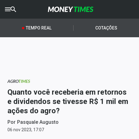
CRYPTO
TIMES
TEMPO REAL
COTAÇÕES
AGRO
TIMES
Ibovespa
Giro do Mercado
AGRO
TIMES
Newsletters
Quanto você receberia em retornos
Money Trader
e dividendos se tivesse R$ 1 mil em
ações do agro?
Anuncie
Por
Pasquale Augusto
Últimas Notícias
06 nov 2023, 17:07