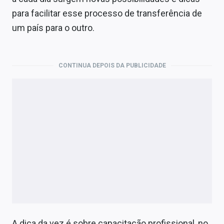
Economia
para facilitar esse processo de transferência de
Empresas
um país para o outro.
Brasil
CONTINUA DEPOIS DA PUBLICIDADE
Política
Colunas
Especiais
Internacional
Marketing
Tecnologia
Conteúdo de Marca
A dica da vez é sobre capacitação profissional, no