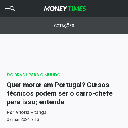
CRYPTO
TIMES
COTAÇÕES
AGRO
TIMES
Ibovespa
Giro do Mercado
DO BRASIL PARA O MUNDO
Newsletters
Quer morar em Portugal? Cursos
Money Trader
técnicos podem ser o carro-chefe
para isso; entenda
Anuncie
Por
Vitória Pitanga
Últimas Notícias
07 mar 2024, 9:13