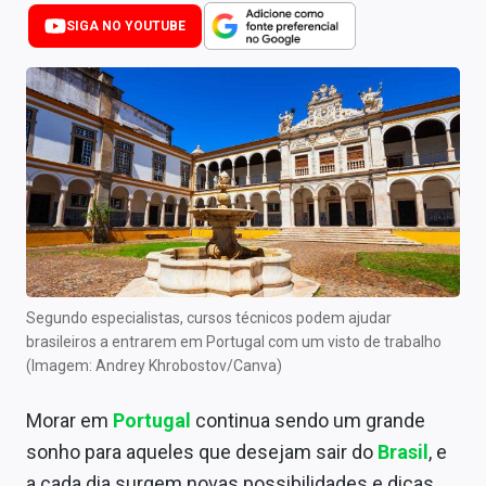
Newsletters
SIGA NO YOUTUBE
Cotações
Comprar ou vender?
Carteiras Recomendadas
Central de Dividendos
Central de Fundos Imobiliários
Central dos IPOs
Segundo especialistas, cursos técnicos podem ajudar
brasileiros a entrarem em Portugal com um visto de trabalho
Renda Fixa
(Imagem: Andrey Khrobostov/Canva)
Finanças Pessoais
Morar em
Portugal
continua sendo um grande
Mercados
sonho para aqueles que desejam sair do
Brasil
, e
a cada dia surgem novas possibilidades e dicas