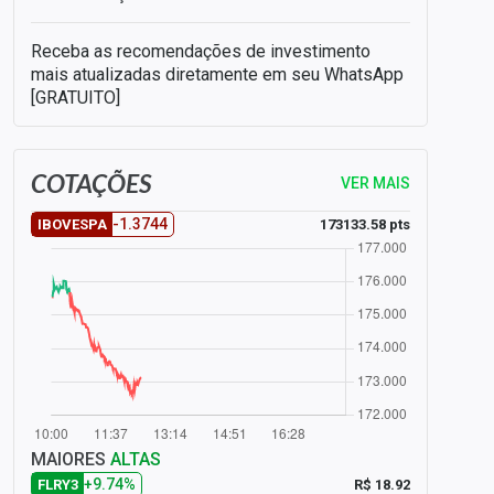
Receba as recomendações de investimento
mais atualizadas diretamente em seu WhatsApp
[GRATUITO]
COTAÇÕES
VER MAIS
-1.3744
173133.58 pts
IBOVESPA
MAIORES
ALTAS
+9.74%
R$ 18.92
FLRY3