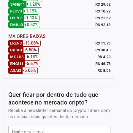
+1.20%
R$ 29.62
SANB11
+1.19%
R$ 10.22
RECV3
+1.13%
R$ 21.57
HYPE3
+0.52%
R$ 92.13
EMBJ3
MAIORES
BAIXAS
-13.08%
R$ 11.76
LREN3
-6.50%
R$ 38.40
BBSE3
-6.13%
R$ 4.29
MGLU3
-5.67%
R$ 46.78
ENGI11
-5.06%
R$ 8.06
ASAI3
Quer ficar por dentro de tudo que
acontece no mercado cripto?
Receba a newsletter semanal do Crypto Times com
as notícias mais quentes deste mercado