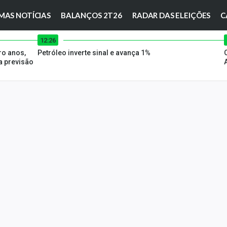
MAS NOTÍCIAS
BALANÇOS 2T26
RADAR DAS ELEIÇÕES
C
12:26
ro anos,
Petróleo inverte sinal e avança 1%
 previsão