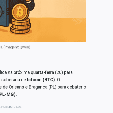
sil. (Imagem: Qwen)
ca na próxima quarta-feira (20) para
a soberana de
bitcoin (BTC)
. O
pe de Orleans e Bragança (PL) para debater o
 (PL-MG).
 PUBLICIDADE