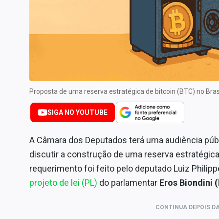
Internacional
Marketing
Tecnologia
Conteúdo de Marca
Sobre
Expediente
Proposta de uma reserva estratégica de bitcoin (BTC) no Bra
Contato
SIGA NO YOUTUBE
A Câmara dos Deputados terá uma audiência públi
discutir a construção de uma reserva estratégic
requerimento foi feito pelo deputado Luiz Philip
projeto de lei (PL)
do parlamentar
Eros Biondini
CONTINUA DEPOIS DA