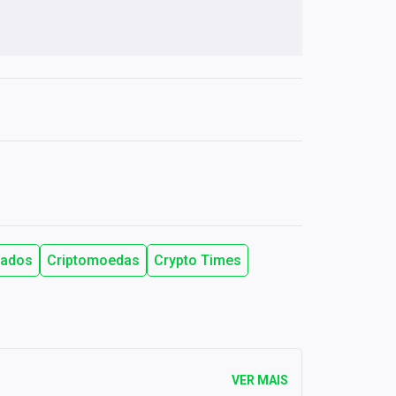
tados
Criptomoedas
Crypto Times
VER MAIS