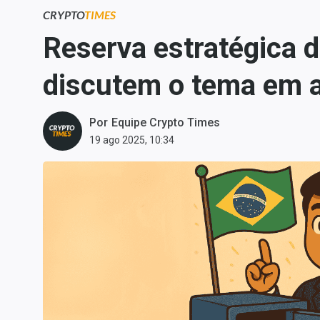
Carteiras Recomendadas
CRYPTO
TIMES
Central de Dividendos
Reserva estratégica de
Central de Fundos
discutem o tema em au
Imobiliários
Central dos IPOs
Renda Fixa
Por
Equipe Crypto Times
19 ago 2025, 10:34
Finanças Pessoais
Mercados
Economia
Empresas
Brasil
Política
Colunas
Especiais