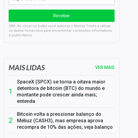
OBS: Ao clicar no botão você autoriza o Money Times a utilizar
os dados fornecidos para encaminhar conteúdos informativos
e publicitários.
SELIC em 14%: A repercussão da decisão sobre os JUROS
MAIS LIDAS
VER MAIS
SpaceX (SPCX) se torna a oitava maior
detentora de bitcoin (BTC) do mundo e
montante pode crescer ainda mais;
entenda
Bitcoin volta a pressionar balanço do
Méliuz (CASH3), mas empresa aprova
recompra de 10% das ações; veja balanço