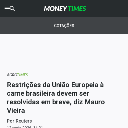
CRYPTO
TIMES
COTAÇÕES
AGRO
TIMES
Ibovespa
Giro do Mercado
AGRO
TIMES
Newsletters
Restrições da União Europeia à
Money Trader
carne brasileira devem ser
resolvidas em breve, diz Mauro
Anuncie
Vieira
Últimas Notícias
Por
Reuters