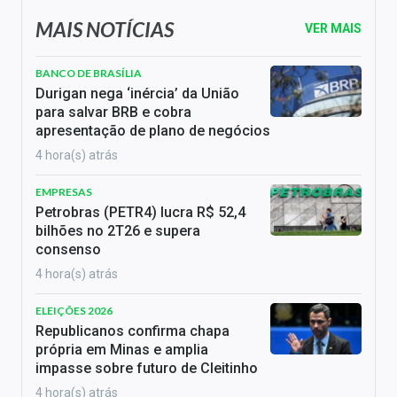
MAIS NOTÍCIAS
VER MAIS
BANCO DE BRASÍLIA
Durigan nega ‘inércia’ da União
para salvar BRB e cobra
apresentação de plano de negócios
4 hora(s) atrás
EMPRESAS
Petrobras (PETR4) lucra R$ 52,4
bilhões no 2T26 e supera
consenso
4 hora(s) atrás
ELEIÇÕES 2026
Republicanos confirma chapa
própria em Minas e amplia
impasse sobre futuro de Cleitinho
4 hora(s) atrás