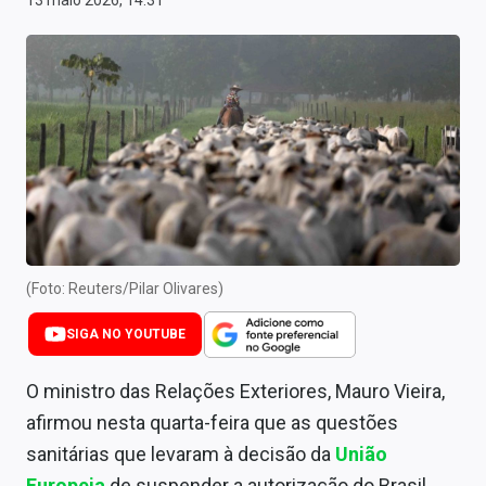
13 maio 2026, 14:31
Newsletters
Cotações
Comprar ou vender?
Carteiras Recomendadas
Central de Dividendos
Central de Fundos Imobiliários
(Foto: Reuters/Pilar Olivares)
Central dos IPOs
SIGA NO YOUTUBE
Renda Fixa
O ministro das Relações Exteriores, Mauro Vieira,
Finanças Pessoais
afirmou nesta quarta-feira que as questões
Mercados
sanitárias que levaram à decisão da
União
Europeia
de suspender a autorização do Brasil