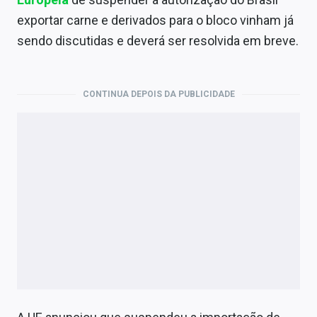
Economia
exportar carne e derivados para o bloco vinham já
Empresas
sendo discutidas e deverá ser resolvida em breve.
Brasil
CONTINUA DEPOIS DA PUBLICIDADE
Política
Colunas
Especiais
Internacional
Marketing
Tecnologia
Conteúdo de Marca