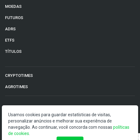
MOEDAS
FUTUROS
ADRS
ETFS
TÍTULOS
CRYPTOTIMES
AGROTIMES
©2026 Money Times.
Usamos cookies para guardar estatísticas de visitas,
personalizar anúncios e melhorar sua experiência de
O Money Times publica matérias de cunho jornalístico, que
navegação. Ao continuar, você concorda com nossas
políticas
visam a democratização da informação. Nossas
de cookies
.
publicações devem ser compreendidas como boletins
anunciadores e divulgadores, e não como uma