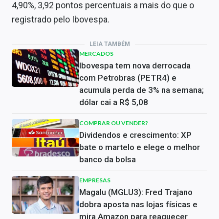
4,90%, 3,92 pontos percentuais a mais do que o
registrado pelo Ibovespa.
LEIA TAMBÉM
MERCADOS
Ibovespa tem nova derrocada
com Petrobras (PETR4) e
acumula perda de 3% na semana;
dólar cai a R$ 5,08
COMPRAR OU VENDER?
Dividendos e crescimento: XP
bate o martelo e elege o melhor
banco da bolsa
EMPRESAS
Magalu (MGLU3): Fred Trajano
dobra aposta nas lojas físicas e
mira Amazon para reaquecer