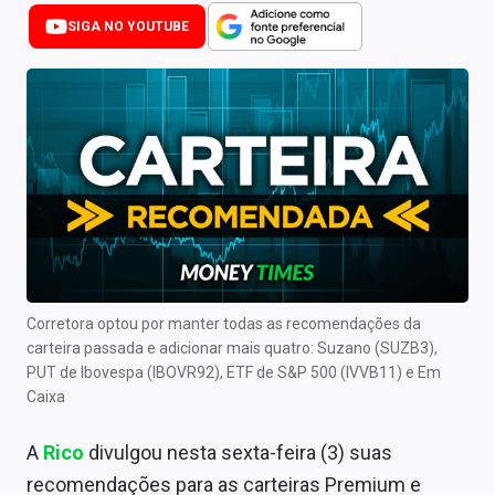
Newsletters
SIGA NO YOUTUBE
Cotações
Comprar ou vender?
Carteiras Recomendadas
Central de Dividendos
Central de Fundos Imobiliários
Central dos IPOs
Corretora optou por manter todas as recomendações da
carteira passada e adicionar mais quatro: Suzano (SUZB3),
Renda Fixa
PUT de Ibovespa (IBOVR92), ETF de S&P 500 (IVVB11) e Em
Caixa
Finanças Pessoais
A
Rico
divulgou nesta sexta-feira (3) suas
Mercados
recomendações para as carteiras Premium e