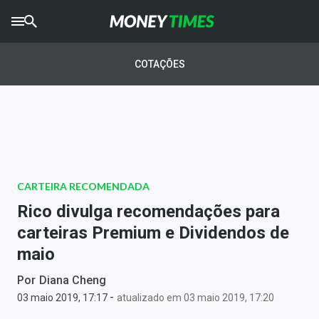
CRYPTO
TIMES
COTAÇÕES
AGRO
TIMES
Ibovespa
Giro do Mercado
CARTEIRA RECOMENDADA
Newsletters
Rico divulga recomendações para
Money Trader
carteiras Premium e Dividendos de
maio
Anuncie
Por
Diana Cheng
-
Últimas Notícias
03 maio 2019, 17:17
atualizado em 03 maio 2019, 17:20