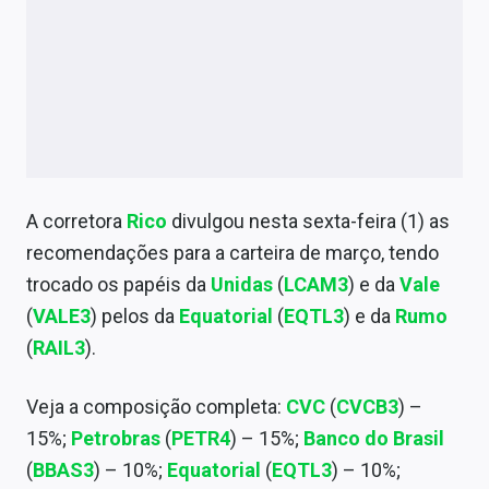
Economia
Empresas
Brasil
Política
Colunas
A corretora
Rico
divulgou nesta sexta-feira (1) as
Especiais
recomendações para a carteira de março, tendo
trocado os papéis da
Unidas
(
LCAM3
) e da
Vale
Internacional
(
VALE3
) pelos da
Equatorial
(
EQTL3
) e da
Rumo
Marketing
(
RAIL3
).
Tecnologia
Veja a composição completa:
CVC
(
CVCB3
) –
15%;
Petrobras
(
PETR4
) – 15%;
Banco do Brasil
Conteúdo de Marca
(
BBAS3
) – 10%;
Equatorial
(
EQTL3
) – 10%;