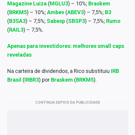
Magazine Luiza
(
MGLU3
) – 10%;
Braskem
Sobre
(
BRKM5
) – 10%;
Ambev
(
ABEV3
) – 7,5%;
B3
Expediente
(
B3SA3
) – 7,5%;
Sabesp
(
SBSP3
) – 7,5%;
Rumo
(
RAIL3
) – 7,5%.
Contato
Apenas para investidores: melhores small caps
reveladas
Na carteira de dividendos, a Rico substituiu
IRB
Brasil
(
IRBR3
) por
Braskem
(
BRKM5
).
CONTINUA DEPOIS DA PUBLICIDADE