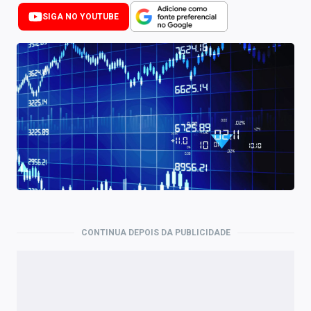
Newsletters
SIGA NO YOUTUBE
Cotações
Comprar ou vender?
Carteiras Recomendadas
Central de Dividendos
Central de Fundos Imobiliários
Central dos IPOs
Renda Fixa
CONTINUA DEPOIS DA PUBLICIDADE
Finanças Pessoais
Mercados