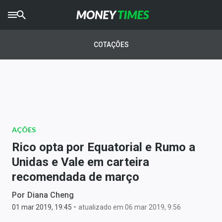
CRYPTO
TIMES
COTAÇÕES
AGRO
TIMES
Ibovespa
Giro do Mercado
AÇÕES
Newsletters
Rico opta por Equatorial e Rumo a
Money Trader
Unidas e Vale em carteira
recomendada de março
Anuncie
Por
Diana Cheng
-
Últimas Notícias
01 mar 2019, 19:45
atualizado em 06 mar 2019, 9:56