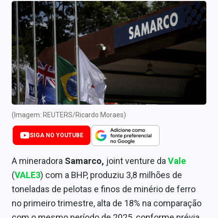
Newsletters
Cotações
Comprar ou vender?
Carteiras Recomendadas
Central de Dividendos
Central de Fundos Imobiliários
(Imagem: REUTERS/Ricardo Moraes)
Central dos IPOs
SIGA NO YOUTUBE
Renda Fixa
A mineradora
Samarco,
joint venture da
Vale
(
VALE3
) com a BHP, produziu 3,8 milhões de
Finanças Pessoais
toneladas de pelotas e finos de minério de ferro
Mercados
no primeiro trimestre, alta de 18% na comparação
com o mesmo período de 2025, conforme prévia