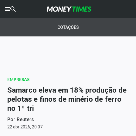
CRYPTO
TIMES
COTAÇÕES
AGRO
TIMES
Ibovespa
Giro do Mercado
EMPRESAS
Newsletters
Samarco eleva em 18% produção de
Money Trader
pelotas e finos de minério de ferro
no 1º tri
Anuncie
Por
Reuters
Últimas Notícias
22 abr 2026, 20:07