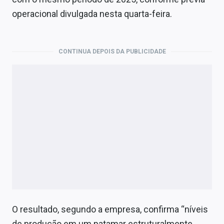
Economia
operacional divulgada nesta quarta-feira.
Empresas
Brasil
CONTINUA DEPOIS DA PUBLICIDADE
Política
Colunas
Especiais
Internacional
Marketing
Tecnologia
O resultado, segundo a empresa, confirma “níveis
Conteúdo de Marca
de produção em um patamar estruturalmente