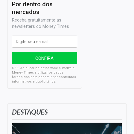
Por dentro dos
mercados
Receba gratuitamente as
newsletters do Money Times
OBS: Ao clicar no botão você autoriza o
Money Times a utilizar os dados
fornecidos para encaminhar conteúdos
informativos e publicitários.
DESTAQUES