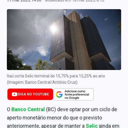
17 mar 2025, 14:00
atualizado em 18 mar 2025, 8:12
Newsletters
Cotações
Comprar ou vender?
Carteiras Recomendadas
Central de Dividendos
Central de Fundos Imobiliários
Itaú corta Selic terminal de 15,75% para 15,25% ao ano
Central dos IPOs
(Imagem: Banco Central/Antônio Cruz)
Renda Fixa
SIGA NO YOUTUBE
Finanças Pessoais
O
Banco Central
(BC) deve optar por um ciclo de
Mercados
aperto monetário menor do que o previsto
anteriormente, apesar de manter a
Selic
ainda em