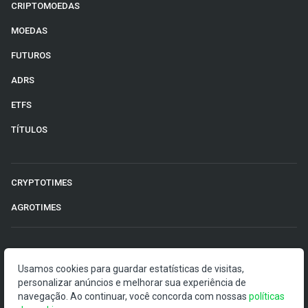
CRIPTOMOEDAS
MOEDAS
FUTUROS
ADRS
ETFS
TÍTULOS
CRYPTOTIMES
AGROTIMES
©2026 Money Times.
Usamos cookies para guardar estatísticas de visitas,
O Money Times publica matérias de cunho jornalístico, que
personalizar anúncios e melhorar sua experiência de
visam a democratização da informação. Nossas
navegação. Ao continuar, você concorda com nossas
políticas