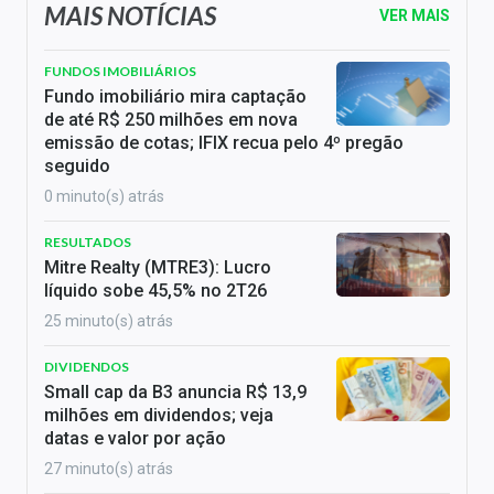
MAIS NOTÍCIAS
VER MAIS
FUNDOS IMOBILIÁRIOS
Fundo imobiliário mira captação
de até R$ 250 milhões em nova
emissão de cotas; IFIX recua pelo 4º pregão
seguido
0 minuto(s) atrás
RESULTADOS
Mitre Realty (MTRE3): Lucro
líquido sobe 45,5% no 2T26
25 minuto(s) atrás
DIVIDENDOS
Small cap da B3 anuncia R$ 13,9
milhões em dividendos; veja
datas e valor por ação
27 minuto(s) atrás