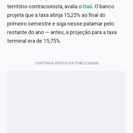
Economia
território contracionista, avalia o
Itaú
. O banco
projeta que a taxa atinja 15,25% ao final do
Empresas
primeiro semestre e siga nesse patamar pelo
Brasil
restante do ano — antes, a projeção para a taxa
terminal era de 15,75%.
Política
Colunas
CONTINUA DEPOIS DA PUBLICIDADE
Especiais
Internacional
Marketing
Tecnologia
Conteúdo de Marca