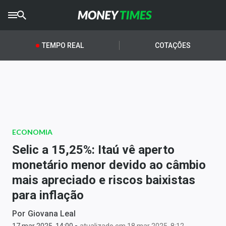
CRYPTO
TIMES
TEMPO REAL
COTAÇÕES
AGRO
TIMES
Ibovespa
Giro do Mercado
ECONOMIA
Newsletters
Selic a 15,25%: Itaú vê aperto
Money Trader
monetário menor devido ao câmbio
mais apreciado e riscos baixistas
Anuncie
para inflação
Últimas Notícias
Por
Giovana Leal
-