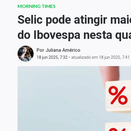
Carteiras Recomendadas
MORNING TIMES
Central de Dividendos
Selic pode atingir ma
Central de Fundos
do Ibovespa nesta qu
Imobiliários
Central dos IPOs
Renda Fixa
Por
Juliana Américo
-
18 jun 2025, 7:32
atualizado em 18 jun 2025, 7:41
Finanças Pessoais
Mercados
Economia
Empresas
Brasil
Política
Colunas
Especiais