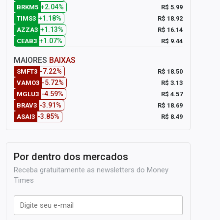
+2.04%
R$ 5.99
BRKM5
+1.18%
R$ 18.92
TIMS3
+1.13%
R$ 16.14
AZZA3
+1.07%
R$ 9.44
CEAB3
MAIORES
BAIXAS
-7.22%
R$ 18.50
SMFT3
-5.72%
R$ 3.13
VAMO3
-4.59%
R$ 4.57
MGLU3
-3.91%
R$ 18.69
BRAV3
-3.85%
R$ 8.49
ASAI3
Por dentro dos mercados
Receba gratuitamente as newsletters do Money
Times