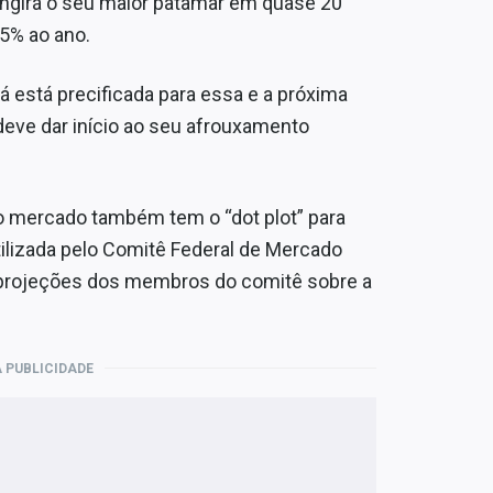
atingirá o seu maior patamar em quase 20
5% ao ano.
á está precificada para essa e a próxima
eve dar início ao seu afrouxamento
 o mercado também tem o “dot plot” para
tilizada pelo Comitê Federal de Mercado
as projeções dos membros do comitê sobre a
 PUBLICIDADE