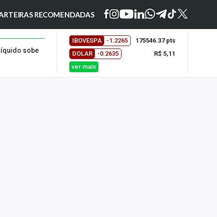
ARTEIRAS RECOMENDADAS
IBOVESPA
-1.2265
175546.37 pts
líquido sobe
DOLAR
-0.2635
R$ 5,11
ver mais