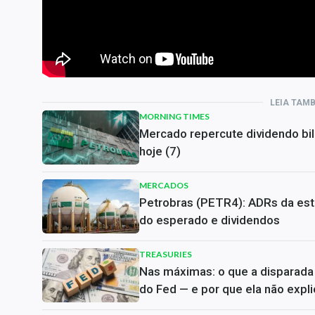
LEIA TAM
MORNING TIMES
Mercado repercute dividendo bil
hoje (7)
MERCADOS
Petrobras (PETR4): ADRs da est
do esperado e dividendos
TREASURIES
Nas máximas: o que a disparada 
do Fed — e por que ela não expli