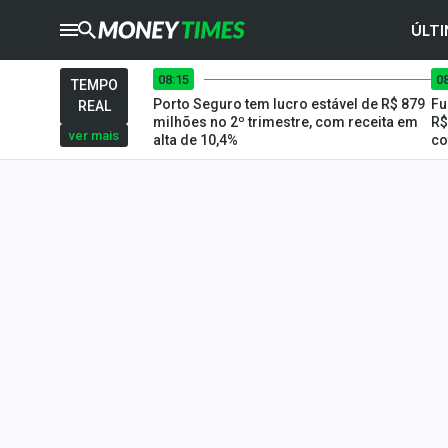
ÚLTI
08:15
0
CRYPTO
TIMES
TEMPO
Porto Seguro tem lucro estável de R$ 879
Fu
REAL
AGRO
TIMES
milhões no 2º trimestre, com receita em
R$
ver mais
alta de 10,4%
co
Ibovespa
Giro do Mercado
Newsletters
Money Trader
Anuncie
Últimas Notícias
Newsletters
Cotações
Comprar ou vender?