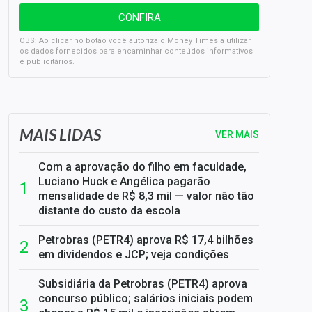
OBS: Ao clicar no botão você autoriza o Money Times a utilizar
os dados fornecidos para encaminhar conteúdos informativos
e publicitários.
SELIC em 14%: A repercussão da decisão sobre os JUROS
MAIS LIDAS
VER MAIS
Com a aprovação do filho em faculdade,
Luciano Huck e Angélica pagarão
mensalidade de R$ 8,3 mil — valor não tão
distante do custo da escola
Petrobras (PETR4) aprova R$ 17,4 bilhões
em dividendos e JCP; veja condições
Subsidiária da Petrobras (PETR4) aprova
concurso público; salários iniciais podem