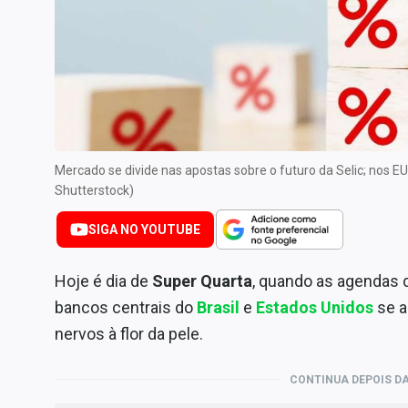
Internacional
Marketing
Tecnologia
Conteúdo de Marca
Sobre
Expediente
Mercado se divide nas apostas sobre o futuro da Selic; nos 
Shutterstock)
Contato
SIGA NO YOUTUBE
Hoje é dia de
Super Quarta
, quando as agendas d
bancos centrais do
Brasil
e
Estados Unidos
se a
nervos à flor da pele.
CONTINUA DEPOIS DA