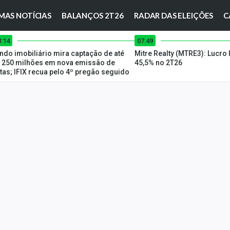
MAS NOTÍCIAS
BALANÇOS 2T26
RADAR DAS ELEIÇÕES
C
8:14
07:49
ndo imobiliário mira captação de até
Mitre Realty (MTRE3): Lucro 
 250 milhões em nova emissão de
45,5% no 2T26
tas; IFIX recua pelo 4º pregão seguido