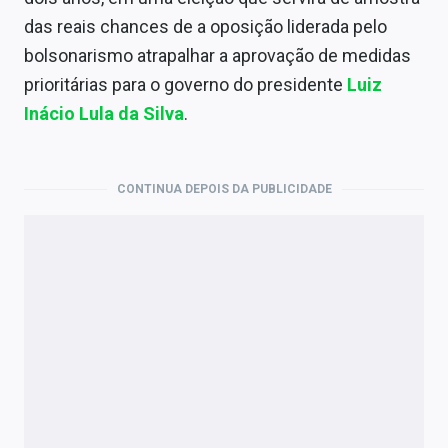
Economia
das reais chances de a oposição liderada pelo
Empresas
bolsonarismo atrapalhar a aprovação de medidas
prioritárias para o governo do presidente
Luiz
Brasil
Inácio Lula da Silva
.
Política
Colunas
CONTINUA DEPOIS DA PUBLICIDADE
Especiais
Internacional
Marketing
Tecnologia
Conteúdo de Marca