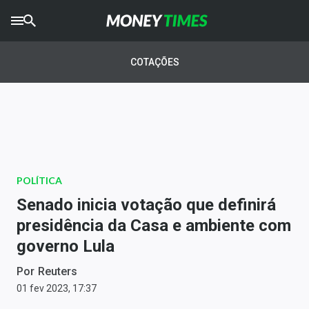
CRYPTO
TIMES
COTAÇÕES
AGRO
TIMES
Ibovespa
Giro do Mercado
POLÍTICA
Newsletters
Senado inicia votação que definirá
Money Trader
presidência da Casa e ambiente com
governo Lula
Anuncie
Por
Reuters
Últimas Notícias
01 fev 2023, 17:37