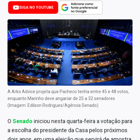
Newsletters
SIGA NO YOUTUBE
Cotações
Comprar ou vender?
Carteiras Recomendadas
Central de Dividendos
Central de Fundos Imobiliários
Central dos IPOs
A Arko Advice projeta que Pacheco tenha entre 45 e 48 votos,
enquanto Marinho deve angariar de 25 a 32 senadores
Renda Fixa
(Imagem: Edilson Rodrigues/Agência Senado)
Finanças Pessoais
O
Senado
iniciou nesta quarta-feira a votação para
Mercados
a escolha do presidente da Casa pelos próximos
dois anos, em uma eleição que servirá de amostra