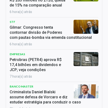
R$ 203 milhões no 2T26, queda
de 15% na comparação anual
6 hora(s) atrás
STF
Gilmar: Congresso tenta
contornar divisão de Poderes
com pautas-bomba via emenda constitucional
6 hora(s) atrás
EMPRESAS
Petrobras (PETR4) aprova R$
17,4 bilhões em dividendos e
JCP; veja condições
7 hora(s) atrás
BANCO MASTER
Criminalista Daniel Bialski
assume defesa de Vorcaro e diz
estudar estratégia para conduzir o caso