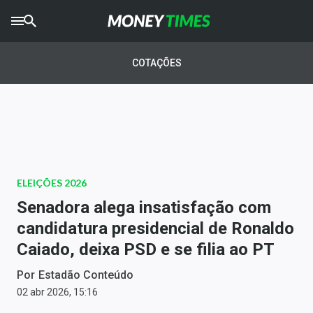
CRYPTO
TIMES
COTAÇÕES
AGRO
TIMES
Ibovespa
Giro do Mercado
ELEIÇÕES 2026
Newsletters
Senadora alega insatisfação com
Money Trader
candidatura presidencial de Ronaldo
Caiado, deixa PSD e se filia ao PT
Anuncie
Por
Estadão Conteúdo
Últimas Notícias
02 abr 2026, 15:16