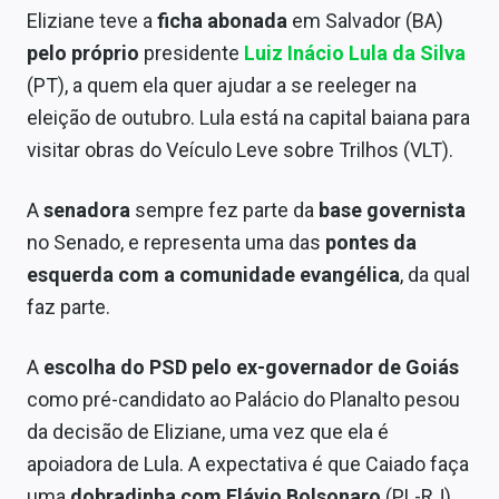
Conteúdo de Marca
Eliziane teve a
ficha abonada
em Salvador (BA)
pelo próprio
presidente
Luiz Inácio Lula da Silva
Sobre
(PT), a quem ela quer ajudar a se reeleger na
Expediente
eleição de outubro. Lula está na capital baiana para
visitar obras do Veículo Leve sobre Trilhos (VLT).
Contato
A
senadora
sempre fez parte da
base governista
no Senado, e representa uma das
pontes da
esquerda com a comunidade evangélica
, da qual
faz parte.
A
escolha do PSD pelo ex-governador de Goiás
como pré-candidato ao Palácio do Planalto pesou
da decisão de Eliziane, uma vez que ela é
apoiadora de Lula. A expectativa é que Caiado faça
uma
dobradinha com Flávio Bolsonaro
(PL-RJ)