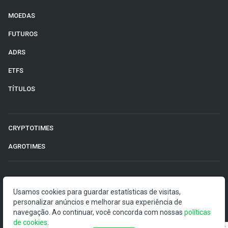
MOEDAS
FUTUROS
ADRS
ETFS
TÍTULOS
CRYPTOTIMES
AGROTIMES
©2026 Money Times.
Usamos cookies para guardar estatísticas de visitas,
O Money Times publica matérias de cunho jornalístico, que
personalizar anúncios e melhorar sua experiência de
visam a democratização da informação. Nossas
navegação. Ao continuar, você concorda com nossas
políticas
publicações devem ser compreendidas como boletins
de cookies
.