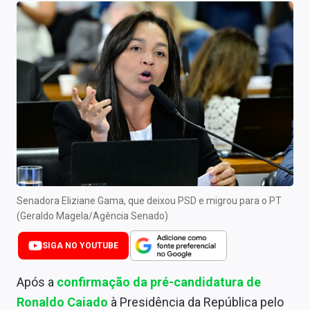
Newsletters
Cotações
Comprar ou vender?
Carteiras Recomendadas
Central de Dividendos
Central de Fundos Imobiliários
Central dos IPOs
Senadora Eliziane Gama, que deixou PSD e migrou para o PT
(Geraldo Magela/Agência Senado)
Renda Fixa
SIGA NO YOUTUBE
Finanças Pessoais
Após a
confirmação da pré-candidatura de
Mercados
Ronaldo Caiado
à Presidência da República pelo