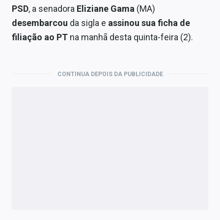
Economia
PSD
, a senadora
Eliziane Gama
(MA)
desembarcou
da sigla e
assinou sua ficha de
Empresas
filiação ao PT
na manhã desta quinta-feira (2).
Brasil
Política
CONTINUA DEPOIS DA PUBLICIDADE
Money Trader
Colunas
Especiais
Internacional
Marketing
Tecnologia