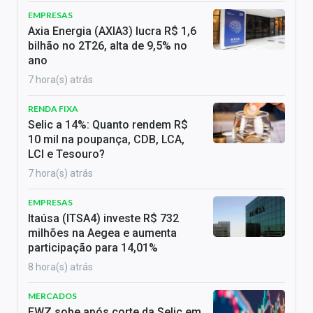
EMPRESAS
Axia Energia (AXIA3) lucra R$ 1,6
bilhão no 2T26, alta de 9,5% no
ano
7 hora(s) atrás
RENDA FIXA
Selic a 14%: Quanto rendem R$
10 mil na poupança, CDB, LCA,
LCI e Tesouro?
7 hora(s) atrás
EMPRESAS
Itaúsa (ITSA4) investe R$ 732
milhões na Aegea e aumenta
participação para 14,01%
8 hora(s) atrás
MERCADOS
EWZ sobe após corte da Selic em