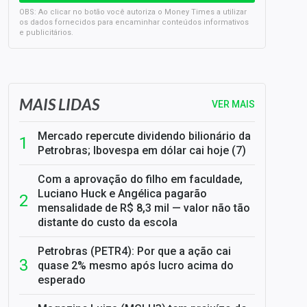
OBS: Ao clicar no botão você autoriza o Money Times a utilizar
os dados fornecidos para encaminhar conteúdos informativos
e publicitários.
SELIC em 14%: A repercussão da decisão sobre os JUROS
MAIS LIDAS
VER MAIS
Mercado repercute dividendo bilionário da
Petrobras; Ibovespa em dólar cai hoje (7)
Com a aprovação do filho em faculdade,
Luciano Huck e Angélica pagarão
mensalidade de R$ 8,3 mil — valor não tão
distante do custo da escola
Petrobras (PETR4): Por que a ação cai
quase 2% mesmo após lucro acima do
esperado