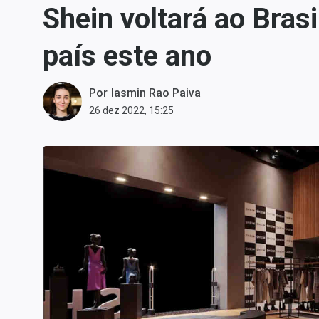
Shein voltará ao Bra
Carteiras Recomendadas
Central de Dividendos
país este ano
Central de Fundos
Imobiliários
Por
Iasmin Rao Paiva
Central dos IPOs
26 dez 2022, 15:25
Renda Fixa
Finanças Pessoais
Mercados
Economia
Empresas
Brasil
Política
Colunas
Especiais