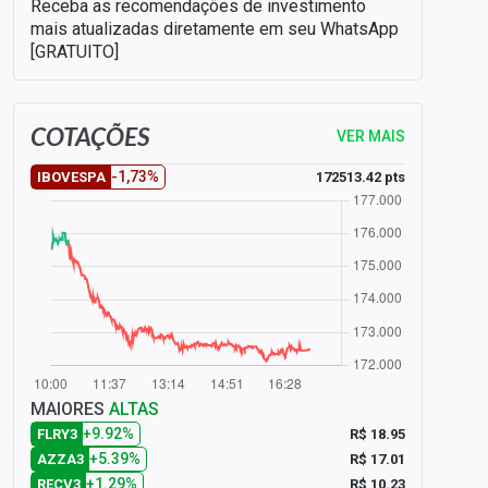
Receba as recomendações de investimento
mais atualizadas diretamente em seu WhatsApp
[GRATUITO]
COTAÇÕES
VER MAIS
-1,73%
172513.42 pts
IBOVESPA
MAIORES
ALTAS
+9.92%
R$ 18.95
FLRY3
+5.39%
R$ 17.01
AZZA3
+1.29%
R$ 10.23
RECV3