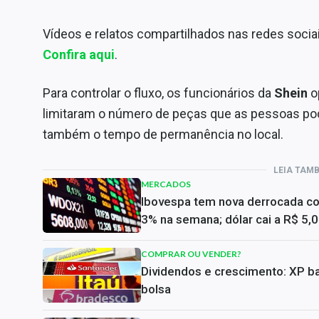
Vídeos e relatos compartilhados nas redes socia
Confira aqui
.
Para controlar o fluxo, os funcionários da
Shein
o
limitaram o número de peças que as pessoas po
também o tempo de permanência no local.
LEIA TAM
MERCADOS
Ibovespa tem nova derrocada c
3% na semana; dólar cai a R$ 5,
COMPRAR OU VENDER?
Dividendos e crescimento: XP ba
bolsa