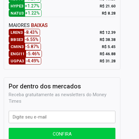
+1.27%
R$ 21.60
HYPE3
+1.22%
R$ 8.28
NATU3
MAIORES
BAIXAS
-8.43%
R$ 12.39
LREN3
-6.55%
R$ 38.38
BBSE3
-5.87%
R$ 5.45
CMIN3
-5.46%
R$ 46.88
ENGI11
-4.49%
R$ 31.28
UGPA3
Por dentro dos mercados
Receba gratuitamente as newsletters do Money
Times