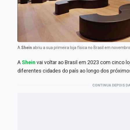
Internacional
Marketing
Tecnologia
Conteúdo de Marca
Sobre
A
Shein
abriu a sua primeira loja física no Brasil em novemb
Expediente
A
Shein
vai voltar ao Brasil em 2023 com cinco l
Contato
diferentes cidades do país ao longo dos próxim
CONTINUA DEPOIS DA