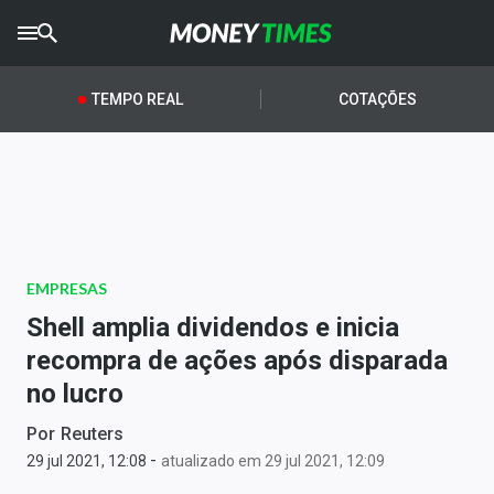
CRYPTO
TIMES
TEMPO REAL
COTAÇÕES
AGRO
TIMES
Ibovespa
Giro do Mercado
EMPRESAS
Newsletters
Shell amplia dividendos e inicia
Money Trader
recompra de ações após disparada
no lucro
Anuncie
Por
Reuters
-
Últimas Notícias
29 jul 2021, 12:08
atualizado em 29 jul 2021, 12:09