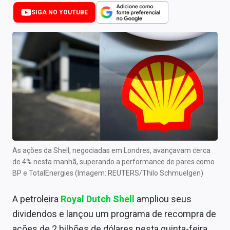
Newsletters
SIGA NO YOUTUBE
Cotações
Comprar ou vender?
Carteiras Recomendadas
Central de Dividendos
Central de Fundos Imobiliários
Central dos IPOs
As ações da Shell, negociadas em Londres, avançavam cerca
de 4% nesta manhã, superando a performance de pares como
Renda Fixa
BP e TotalEnergies (Imagem: REUTERS/Thilo Schmuelgen)
Finanças Pessoais
A petroleira
Royal Dutch Shell
ampliou seus
Mercados
dividendos e lançou um programa de recompra de
ações de 2 bilhões de dólares nesta quinta-feira,