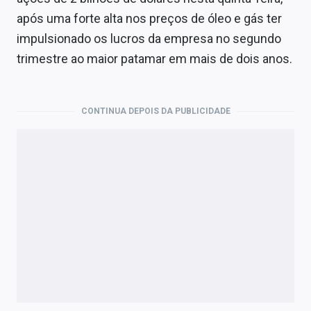
Economia
após uma forte alta nos preços de óleo e gás ter
Empresas
impulsionado os lucros da empresa no segundo
trimestre ao maior patamar em mais de dois anos.
Brasil
Política
CONTINUA DEPOIS DA PUBLICIDADE
Colunas
Especiais
Internacional
Marketing
Tecnologia
Conteúdo de Marca