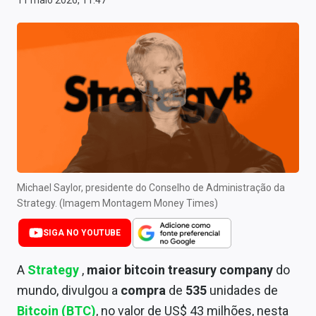
11 maio 2026, 11:47
Newsletters
Cotações
Comprar ou vender?
Carteiras Recomendadas
Central de Dividendos
Central de Fundos Imobiliários
Michael Saylor, presidente do Conselho de Administração da
Central dos IPOs
Strategy. (Imagem Montagem Money Times)
Renda Fixa
SIGA NO YOUTUBE
Finanças Pessoais
A
Strategy
,
maior bitcoin treasury company
do
Mercados
mundo, divulgou a
compra
de
535
unidades de
Bitcoin (BTC)
, no valor de US$ 43 milhões, nesta