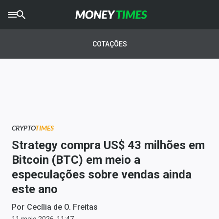
CRYPTO
TIMES
COTAÇÕES
AGRO
TIMES
Ibovespa
Giro do Mercado
CRYPTO
TIMES
Newsletters
Strategy compra US$ 43 milhões em
Money Trader
Bitcoin (BTC) em meio a
especulações sobre vendas ainda
Anuncie
este ano
Últimas Notícias
Por
Cecília de O. Freitas