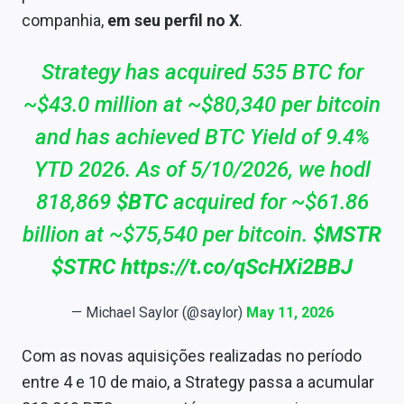
Sobre
companhia,
em seu perfil no X
.
Expediente
Strategy has acquired 535 BTC for
Contato
~$43.0 million at ~$80,340 per bitcoin
and has achieved BTC Yield of 9.4%
YTD 2026. As of 5/10/2026, we hodl
818,869
$BTC
acquired for ~$61.86
billion at ~$75,540 per bitcoin.
$MSTR
$STRC
https://t.co/qScHXi2BBJ
— Michael Saylor (@saylor)
May 11, 2026
Com as novas aquisições realizadas no período
entre 4 e 10 de maio, a Strategy passa a acumular