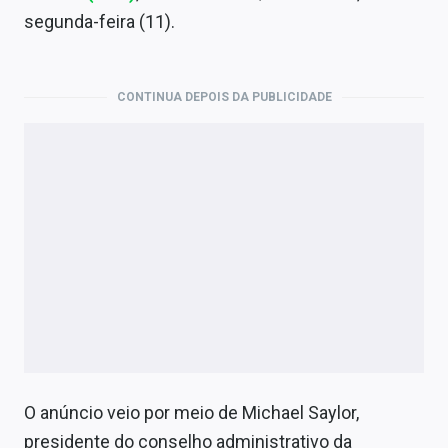
Economia
segunda-feira (11).
Empresas
Brasil
CONTINUA DEPOIS DA PUBLICIDADE
Política
Colunas
Especiais
Internacional
Marketing
Tecnologia
O anúncio veio por meio de Michael Saylor,
Conteúdo de Marca
presidente do conselho administrativo da