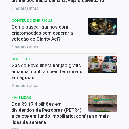
dividendos nesta semana; veja o calendário
1 hora(s) atrás
CONTEÚDO EMPIRICUS
Como buscar ganhos com
criptomoedas sem esperar a
votação do Clarity Act?
1 hora(s) atrás
BENEFÍCIOS
Gás do Povo libera botijão grátis
amanhã; confira quem tem direito
em agosto
3 hora(s) atrás
MAIS LIDAS
Dos R$ 17,4 bilhões em
dividendos da Petrobras (PETR4)
a calote em fundo imobiliário; confira as mais
lidas da semana