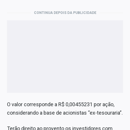
Economia
CONTINUA DEPOIS DA PUBLICIDADE
Empresas
Brasil
Política
Colunas
Especiais
Internacional
Marketing
Tecnologia
O valor corresponde a R$ 0,00455231 por ação,
considerando a base de acionistas “ex-tesouraria”.
Conteúdo de Marca
Terão direito ao provento os investidores com