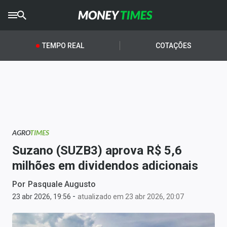
CRYPTO
TIMES
TEMPO REAL
COTAÇÕES
AGRO
TIMES
Ibovespa
Giro do Mercado
AGRO
TIMES
Newsletters
Suzano (SUZB3) aprova R$ 5,6
Money Trader
milhões em dividendos adicionais
Anuncie
Por
Pasquale Augusto
-
23 abr 2026, 19:56
atualizado em 23 abr 2026, 20:07
Últimas Notícias