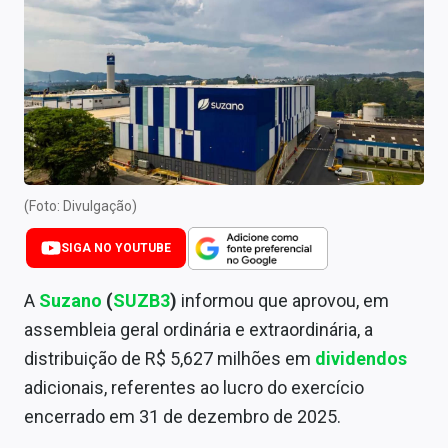
Newsletters
Cotações
Comprar ou vender?
Carteiras Recomendadas
Central de Dividendos
(Foto: Divulgação)
Central de Fundos Imobiliários
SIGA NO YOUTUBE
Central dos IPOs
A
Suzano
(
SUZB3
)
informou que aprovou, em
Renda Fixa
assembleia geral ordinária e extraordinária, a
distribuição de R$ 5,627 milhões em
dividendos
Finanças Pessoais
adicionais, referentes ao lucro do exercício
Mercados
encerrado em 31 de dezembro de 2025.