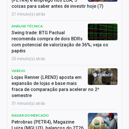
(PETR4) e emprego nos EUA; 5
coisas para saber antes de investir hoje (7)
21 minuto(s) atrás
ANÁLISE TÉCNICA
Swing trade: BTG Pactual
recomenda compra de dois BDRs
com potencial de valorização de 36%; veja os
papéis
25 minuto(s) atrás
VAREJO
Lojas Renner (LREN3) aposta em
expansão de lojas e base mais
fraca de comparação para acelerar no 2º
semestre
31 minuto(s) atrás
RADAR DO MERCADO
Petrobras (PETR4), Magazine
Luiza (MGLU3), balanços do 2T26