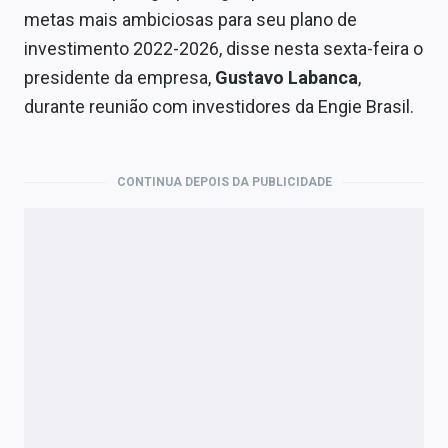
Economia
metas mais ambiciosas para seu plano de
investimento 2022-2026, disse nesta sexta-feira o
Empresas
presidente da empresa,
Gustavo Labanca
,
Brasil
durante reunião com investidores da Engie Brasil.
Política
Colunas
CONTINUA DEPOIS DA PUBLICIDADE
Especiais
Internacional
Marketing
Tecnologia
Conteúdo de Marca