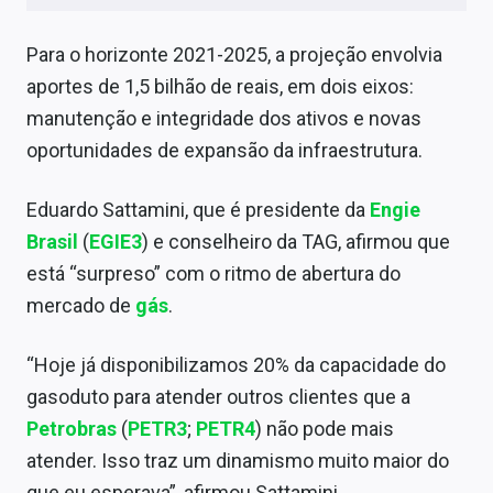
Sobre
Para o horizonte 2021-2025, a projeção envolvia
Expediente
aportes de 1,5 bilhão de reais, em dois eixos:
Contato
manutenção e integridade dos ativos e novas
oportunidades de expansão da infraestrutura.
Eduardo Sattamini, que é presidente da
Engie
Brasil
(
EGIE3
) e conselheiro da TAG, afirmou que
está “surpreso” com o ritmo de abertura do
mercado de
gás
.
“Hoje já disponibilizamos 20% da capacidade do
gasoduto para atender outros clientes que a
Petrobras
(
PETR3
;
PETR4
) não pode mais
atender. Isso traz um dinamismo muito maior do
que eu esperava”, afirmou Sattamini.