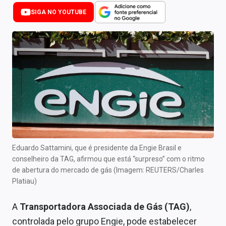
Newsletters
SIGA NO YOUTUBE
Cotações
Comprar ou vender?
Carteiras Recomendadas
Central de Dividendos
Central de Fundos Imobiliários
Central dos IPOs
Eduardo Sattamini, que é presidente da Engie Brasil e
conselheiro da TAG, afirmou que está “surpreso” com o ritmo
Renda Fixa
de abertura do mercado de gás (Imagem: REUTERS/Charles
Platiau)
Finanças Pessoais
A
Transportadora Associada de Gás (TAG)
,
Mercados
controlada pelo grupo Engie, pode estabelecer