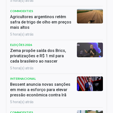
5 hora(s) atrás
COMMODITIES
Agricultores argentinos retêm
safra de trigo de olho em preços
mais altos
5 hora(s) atrás
ELEIÇÕES 2026
Zema propõe saída dos Brics,
privatizações e R$ 1 mil para
cada brasileiro ao nascer
5 hora(s) atrás
INTERNACIONAL
Bessent anuncia novas sanções
em meio a esforço para elevar
pressão econômica contra Irã
5 hora(s) atrás
COMMODITIES