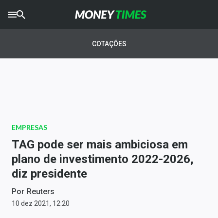
CRYPTO
TIMES
COTAÇÕES
AGRO
TIMES
Ibovespa
Giro do Mercado
EMPRESAS
Newsletters
TAG pode ser mais ambiciosa em
Money Trader
plano de investimento 2022-2026,
diz presidente
Anuncie
Por
Reuters
Últimas Notícias
10 dez 2021, 12:20