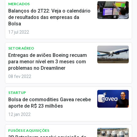
Newsletters
MERCADOS
Balanços do 2T22: Veja o calendário
de resultados das empresas da
Cotações
Bolsa
Comprar ou vender?
17 jul 2022
Carteiras Recomendadas
SETOR AÉREO
Entregas de aviões Boeing recuam
Central de Dividendos
para menor nível em 3 meses com
problemas no Dreamliner
Central de Fundos Imobiliários
08 fev 2022
Central dos IPOs
STARTUP
Renda Fixa
Bolsa de commodities Gavea recebe
aporte de R$ 23 milhões
Finanças Pessoais
12 jan 2022
Mercados
FUSÕES E AQUISIÇÕES