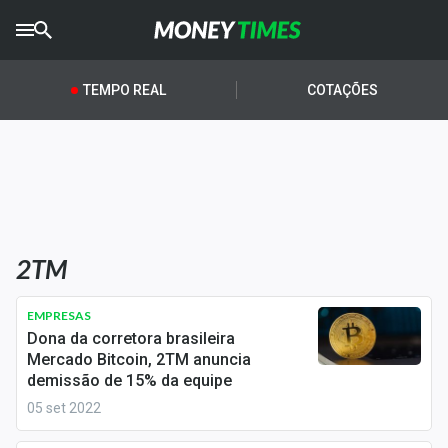
CRYPTO
TIMES
TEMPO REAL
COTAÇÕES
AGRO
TIMES
Ibovespa
Giro do Mercado
2TM
Newsletters
Money Trader
EMPRESAS
Dona da corretora brasileira
Anuncie
Mercado Bitcoin, 2TM anuncia
demissão de 15% da equipe
05 set 2022
Últimas Notícias