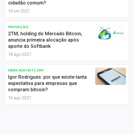
cidadão comum?
Conteúdo de Marca
14 set 2021
Sobre
INOVAÇÃO
Expediente
2TM, holding do Mercado Bitcoin,
anuncia primeira alocação após
Contato
aporte do Softbank
18 ago 2021
MERCADO BITCOIN
Igor Rodrigues: por que existe tanta
expectativa para empresas que
compram bitcoin?
16 ago 2021