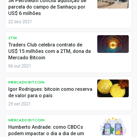
3R Petroleum conclui aquisição de
Economia
parcela do campo de Sanhaçu por
US$ 6 milhões
Empresas
22 dez 2021
Brasil
2TM
Política
Traders Club celebra contrato de
US$ 15 milhões com a 2TM, dona da
Money Trader
Mercado Bitcoin
06 out 2021
Colunas
Especiais
MERCADO BITCOIN
Igor Rodrigues: bitcoin como reserva
de valor para o país
Internacional
29 set 2021
Marketing
MERCADO BITCOIN
Tecnologia
Humberto Andrade: como CBDCs
podem impactar o dia a dia de um