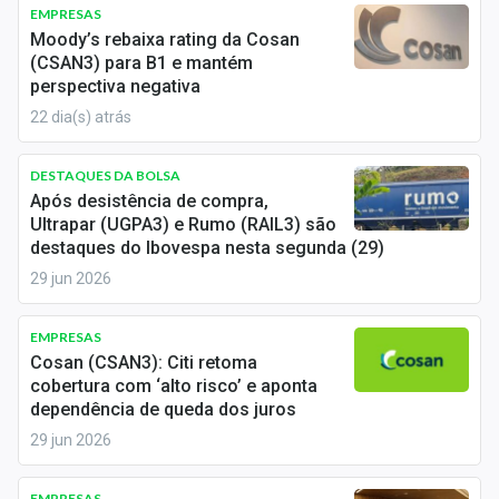
Newsletters
EMPRESAS
Moody’s rebaixa rating da Cosan
(CSAN3) para B1 e mantém
Cotações
perspectiva negativa
Comprar ou vender?
22 dia(s) atrás
Carteiras Recomendadas
DESTAQUES DA BOLSA
Após desistência de compra,
Central de Dividendos
Ultrapar (UGPA3) e Rumo (RAIL3) são
destaques do Ibovespa nesta segunda (29)
Central de Fundos Imobiliários
29 jun 2026
Central dos IPOs
EMPRESAS
Renda Fixa
Cosan (CSAN3): Citi retoma
cobertura com ‘alto risco’ e aponta
Finanças Pessoais
dependência de queda dos juros
29 jun 2026
Mercados
EMPRESAS