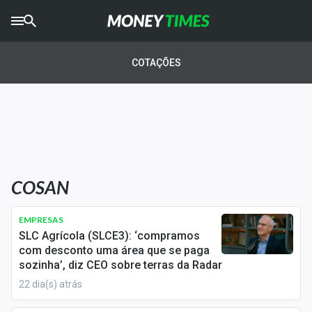
CRYPTO
TIMES
COTAÇÕES
AGRO
TIMES
Ibovespa
Giro do Mercado
COSAN
Newsletters
Money Trader
EMPRESAS
SLC Agrícola (SLCE3): ‘compramos
Anuncie
com desconto uma área que se paga
sozinha’, diz CEO sobre terras da Radar
22 dia(s) atrás
Últimas Notícias