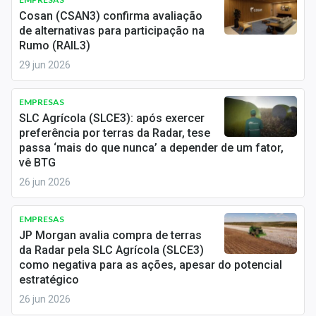
Economia
Cosan (CSAN3) confirma avaliação
de alternativas para participação na
Empresas
Rumo (RAIL3)
29 jun 2026
Brasil
Política
EMPRESAS
SLC Agrícola (SLCE3): após exercer
Colunas
preferência por terras da Radar, tese
passa ‘mais do que nunca’ a depender de um fator,
Especiais
vê BTG
26 jun 2026
Internacional
EMPRESAS
Marketing
JP Morgan avalia compra de terras
da Radar pela SLC Agrícola (SLCE3)
Tecnologia
como negativa para as ações, apesar do potencial
estratégico
Conteúdo de Marca
26 jun 2026