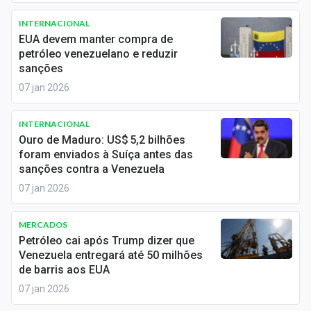
Newsletters
INTERNACIONAL
EUA devem manter compra de
Cotações
petróleo venezuelano e reduzir
sanções
Comprar ou vender?
07 jan 2026
Carteiras Recomendadas
INTERNACIONAL
Central de Dividendos
Ouro de Maduro: US$ 5,2 bilhões
foram enviados à Suíça antes das
Central de Fundos Imobiliários
sanções contra a Venezuela
07 jan 2026
Central dos IPOs
Renda Fixa
MERCADOS
Petróleo cai após Trump dizer que
Finanças Pessoais
Venezuela entregará até 50 milhões
de barris aos EUA
Mercados
07 jan 2026