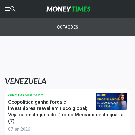
CRYPTO
TIMES
COTAÇÕES
AGRO
TIMES
Ibovespa
Giro do Mercado
VENEZUELA
Newsletters
Money Trader
GIRO DO MERCADO
Geopolítica ganha força e
Anuncie
investidores reavaliam risco global;
Veja os destaques do Giro do Mercado desta quarta
(7)
Últimas Notícias
07 jan 2026