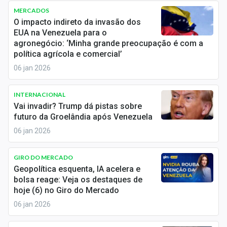
Economia
MERCADOS
O impacto indireto da invasão dos
Empresas
EUA na Venezuela para o
agronegócio: ‘Minha grande preocupação é com a
Brasil
política agrícola e comercial’
06 jan 2026
Política
Colunas
INTERNACIONAL
Vai invadir? Trump dá pistas sobre
Especiais
futuro da Groelândia após Venezuela
06 jan 2026
Internacional
GIRO DO MERCADO
Marketing
Geopolítica esquenta, IA acelera e
bolsa reage: Veja os destaques de
Tecnologia
hoje (6) no Giro do Mercado
06 jan 2026
Conteúdo de Marca