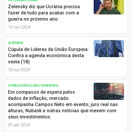
Economia
Zelensky diz que Ucrânia precisa
fazer de tudo para acabar com a
Empresas
guerra no próximo ano
16 nov 2024
Brasil
Política
AGENDA
Cúpula de Líderes da União Europeia:
Colunas
Confira a agenda econômica desta
sexta (18)
Especiais
18 out 2024
Internacional
O MELHOR DO SEU DINHEIRO
Em compasso de espera pelos
Marketing
dados de inflação, mercado
acompanha Campos Neto em evento; juro real nas
Tecnologia
alturas, Nubank e outras notícias que mexem com
seus investimentos
Conteúdo de Marca
09 abr 2024