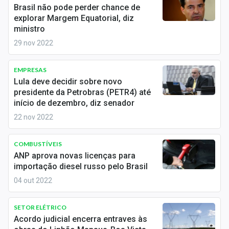
Newsletters
Brasil não pode perder chance de
explorar Margem Equatorial, diz
ministro
Cotações
29 nov 2022
Comprar ou vender?
EMPRESAS
Carteiras Recomendadas
Lula deve decidir sobre novo
presidente da Petrobras (PETR4) até
Central de Dividendos
início de dezembro, diz senador
22 nov 2022
Central de Fundos Imobiliários
Central dos IPOs
COMBUSTÍVEIS
ANP aprova novas licenças para
Renda Fixa
importação diesel russo pelo Brasil
04 out 2022
Finanças Pessoais
SETOR ELÉTRICO
Mercados
Acordo judicial encerra entraves às