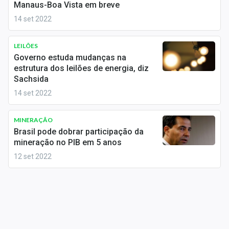
Manaus-Boa Vista em breve
Conteúdo de Marca
14 set 2022
Sobre
LEILÕES
Expediente
Governo estuda mudanças na
estrutura dos leilões de energia, diz
Contato
Sachsida
14 set 2022
MINERAÇÃO
Brasil pode dobrar participação da
mineração no PIB em 5 anos
12 set 2022