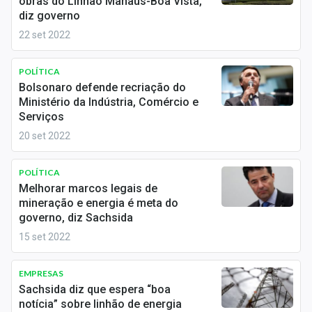
obras do Linhão Manaus-Boa Vista,
Economia
diz governo
Empresas
22 set 2022
Brasil
POLÍTICA
Bolsonaro defende recriação do
Política
Ministério da Indústria, Comércio e
Serviços
Money Trader
20 set 2022
Colunas
POLÍTICA
Especiais
Melhorar marcos legais de
mineração e energia é meta do
governo, diz Sachsida
Internacional
15 set 2022
Marketing
EMPRESAS
Tecnologia
Sachsida diz que espera “boa
notícia” sobre linhão de energia