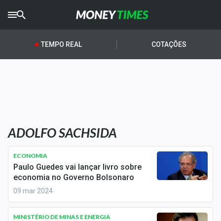
CRYPTO
TIMES
TEMPO REAL
COTAÇÕES
AGRO
TIMES
Ibovespa
Giro do Mercado
ADOLFO SACHSIDA
Newsletters
Money Trader
ECONOMIA
Paulo Guedes vai lançar livro sobre
Anuncie
economia no Governo Bolsonaro
09 mar 2024
Últimas Notícias
MINISTÉRIO DE MINAS E ENERGIA