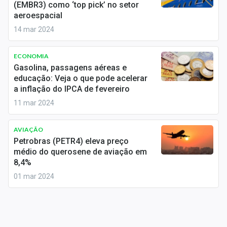
(EMBR3) como ‘top pick’ no setor
Sobre
aeroespacial
Expediente
14 mar 2024
Contato
ECONOMIA
Gasolina, passagens aéreas e
educação: Veja o que pode acelerar
a inflação do IPCA de fevereiro
11 mar 2024
AVIAÇÃO
Petrobras (PETR4) eleva preço
médio do querosene de aviação em
8,4%
01 mar 2024