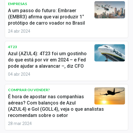
Newsletters
EMPRESAS
A um passo do futuro: Embraer
(EMBR3) afirma que vai produzir 1°
Cotações
protótipo de carro voador no Brasil
Comprar ou vender?
24 abr 2024
Carteiras Recomendadas
4T23
Azul (AZUL4): 4T23 foi um gostinho
Central de Dividendos
do que está por vir em 2024 – e Fed
pode ajudar a alavancar –, diz CFO
Central de Fundos Imobiliários
04 abr 2024
Central dos IPOs
COMPRAR OU VENDER?
Renda Fixa
É hora de apostar nas companhias
aéreas? Com balanços de Azul
Finanças Pessoais
(AZUL4) e Gol (GOLL4), veja o que analistas
recomendam sobre o setor
Mercados
28 mar 2024