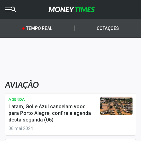
CRYPTO
TIMES
TEMPO REAL
COTAÇÕES
AGRO
TIMES
Ibovespa
Giro do Mercado
AVIAÇÃO
Newsletters
Money Trader
AGENDA
Latam, Gol e Azul cancelam voos
Anuncie
para Porto Alegre; confira a agenda
desta segunda (06)
06 mai 2024
Últimas Notícias