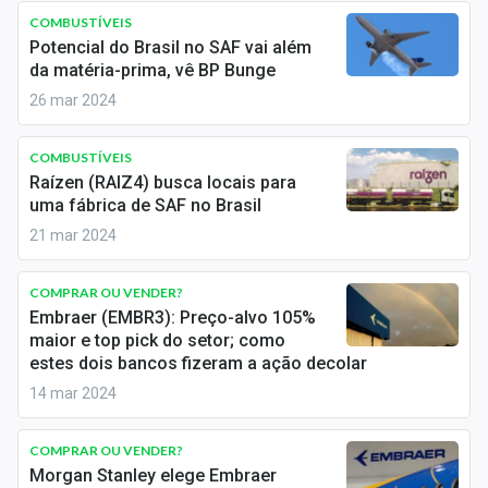
Economia
COMBUSTÍVEIS
Potencial do Brasil no SAF vai além
Empresas
da matéria-prima, vê BP Bunge
26 mar 2024
Brasil
Política
COMBUSTÍVEIS
Raízen (RAIZ4) busca locais para
Colunas
uma fábrica de SAF no Brasil
21 mar 2024
Especiais
Internacional
COMPRAR OU VENDER?
Embraer (EMBR3): Preço-alvo 105%
maior e top pick do setor; como
Marketing
estes dois bancos fizeram a ação decolar
Tecnologia
14 mar 2024
COMPRAR OU VENDER?
Conteúdo de Marca
Morgan Stanley elege Embraer