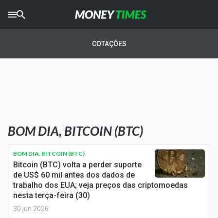
CRYPTO
TIMES
COTAÇÕES
AGRO
TIMES
Ibovespa
Giro do Mercado
BOM DIA, BITCOIN (BTC)
Newsletters
Money Trader
BOM DIA, BITCOIN (BTC)
Bitcoin (BTC) volta a perder suporte
Anuncie
de US$ 60 mil antes dos dados de
trabalho dos EUA; veja preços das criptomoedas
nesta terça-feira (30)
Últimas Notícias
30 jun 2026