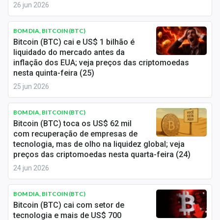
Economia
26 jun 2026
Empresas
BOM DIA, BITCOIN (BTC)
Bitcoin (BTC) cai e US$ 1 bilhão é
Brasil
liquidado do mercado antes da
inflação dos EUA; veja preços das criptomoedas
Política
nesta quinta-feira (25)
25 jun 2026
Colunas
Especiais
BOM DIA, BITCOIN (BTC)
Bitcoin (BTC) toca os US$ 62 mil
Internacional
com recuperação de empresas de
tecnologia, mas de olho na liquidez global; veja
Marketing
preços das criptomoedas nesta quarta-feira (24)
24 jun 2026
Tecnologia
BOM DIA, BITCOIN (BTC)
Bitcoin (BTC) cai com setor de
Conteúdo de Marca
tecnologia e mais de US$ 700