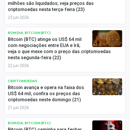
milhões são liquidados; veja preços das
Sobre
criptomoedas nesta terça-feira (23)
Expediente
23 jun 2026
Contato
BOM DIA, BITCOIN (BTC)
Bitcoin (BTC) atinge os US$ 64 mil
com negociações entre EUA e Irã;
veja o que mexe com o preço das criptomoedas
nesta segunda-feira (22)
22 jun 2026
CRIPTOMOEDAS
Bitcoin avança e opera na faixa dos
US$ 64 mil; confira os preços das
criptomoedas neste domingo (21)
21 jun 2026
BOM DIA, BITCOIN (BTC)
Bitcoin (BTC) caminha para fechar