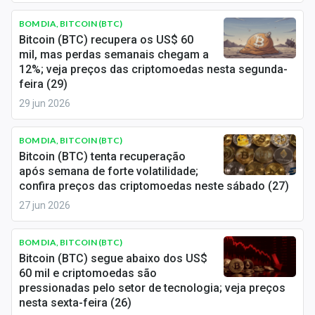
Newsletters
BOM DIA, BITCOIN (BTC)
Bitcoin (BTC) recupera os US$ 60
Cotações
mil, mas perdas semanais chegam a
12%; veja preços das criptomoedas nesta segunda-
Comprar ou vender?
feira (29)
Carteiras Recomendadas
29 jun 2026
Central de Dividendos
BOM DIA, BITCOIN (BTC)
Bitcoin (BTC) tenta recuperação
Central de Fundos Imobiliários
após semana de forte volatilidade;
confira preços das criptomoedas neste sábado (27)
Central dos IPOs
27 jun 2026
Renda Fixa
BOM DIA, BITCOIN (BTC)
Finanças Pessoais
Bitcoin (BTC) segue abaixo dos US$
60 mil e criptomoedas são
pressionadas pelo setor de tecnologia; veja preços
Mercados
nesta sexta-feira (26)