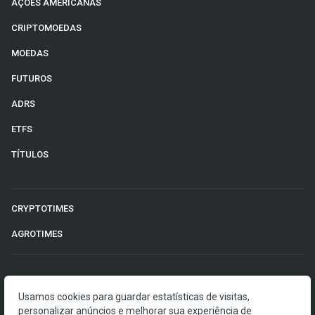
AÇÕES AMERICANAS
CRIPTOMOEDAS
MOEDAS
FUTUROS
ADRS
ETFS
TÍTULOS
CRYPTOTIMES
AGROTIMES
©2026 Money Times.
Usamos cookies para guardar estatísticas de visitas,
personalizar anúncios e melhorar sua experiência de
O Money Times publica matérias de cunho jornalístico, que