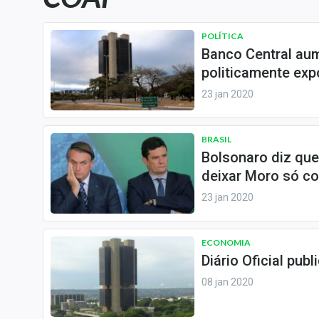
Carteiras Recomendadas
Central de Dividendos
POLÍTICA
Banco Central au
Central de Fundos
politicamente exp
Imobiliários
23 jan 2020
Central dos IPOs
Renda Fixa
BRASIL
Finanças Pessoais
Bolsonaro diz que
Mercados
deixar Moro só c
Economia
23 jan 2020
Empresas
Brasil
ECONOMIA
Política
Diário Oficial pub
Colunas
08 jan 2020
Especiais