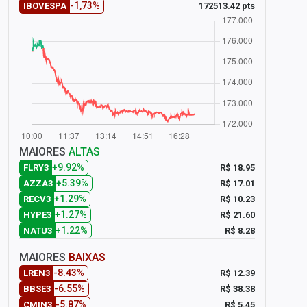
-1,73%
172513.42 pts
IBOVESPA
MAIORES
ALTAS
+9.92%
R$ 18.95
FLRY3
+5.39%
R$ 17.01
AZZA3
+1.29%
R$ 10.23
RECV3
+1.27%
R$ 21.60
HYPE3
+1.22%
R$ 8.28
NATU3
MAIORES
BAIXAS
-8.43%
R$ 12.39
LREN3
-6.55%
R$ 38.38
BBSE3
-5.87%
R$ 5.45
CMIN3