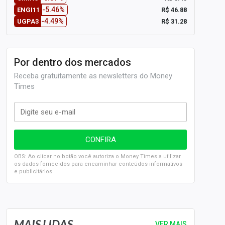
-5.46%
R$ 46.88
ENGI11
-4.49%
R$ 31.28
UGPA3
Por dentro dos mercados
Receba gratuitamente as newsletters do Money
Times
OBS: Ao clicar no botão você autoriza o Money Times a utilizar
os dados fornecidos para encaminhar conteúdos informativos
e publicitários.
SELIC em 14%: A repercussão da decisão sobre os JUROS
MAIS LIDAS
VER MAIS