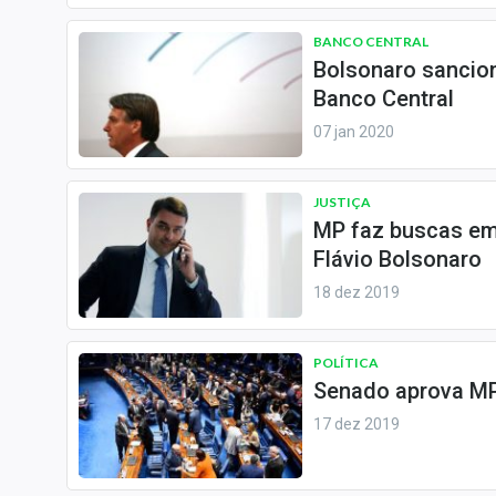
Internacional
BANCO CENTRAL
Marketing
Bolsonaro sancion
Tecnologia
Banco Central
07 jan 2020
Conteúdo de Marca
Sobre
JUSTIÇA
Expediente
MP faz buscas em
Contato
Flávio Bolsonaro
18 dez 2019
POLÍTICA
Senado aprova MP 
17 dez 2019