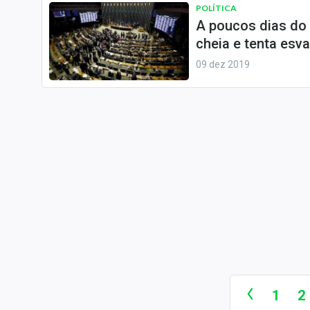
POLÍTICA
A poucos dias do
cheia e tenta esva
09 dez 2019
1
2