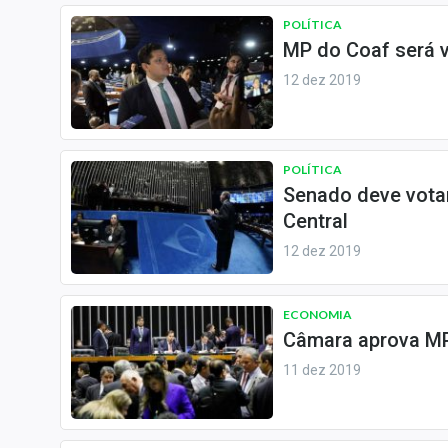
POLÍTICA
MP do Coaf será v
12 dez 2019
POLÍTICA
Senado deve votar
Central
12 dez 2019
ECONOMIA
Câmara aprova MP 
11 dez 2019