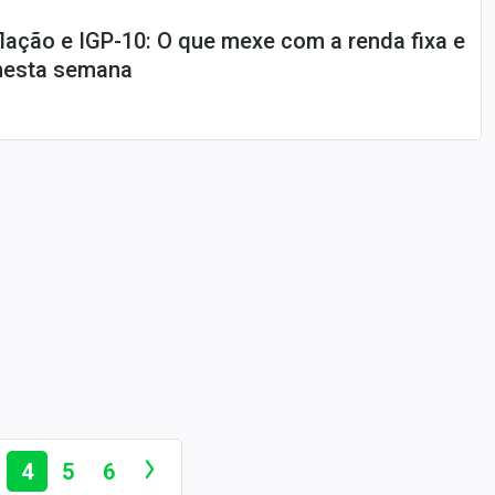
flação e IGP-10: O que mexe com a renda fixa e
 nesta semana
4
5
6