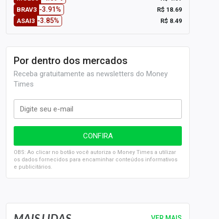
-3.91%
R$ 18.69
BRAV3
-3.85%
R$ 8.49
ASAI3
Por dentro dos mercados
Receba gratuitamente as newsletters do Money
Times
OBS: Ao clicar no botão você autoriza o Money Times a utilizar
os dados fornecidos para encaminhar conteúdos informativos
e publicitários.
SELIC em 14%: A repercussão da decisão sobre os JUROS
MAIS LIDAS
VER MAIS