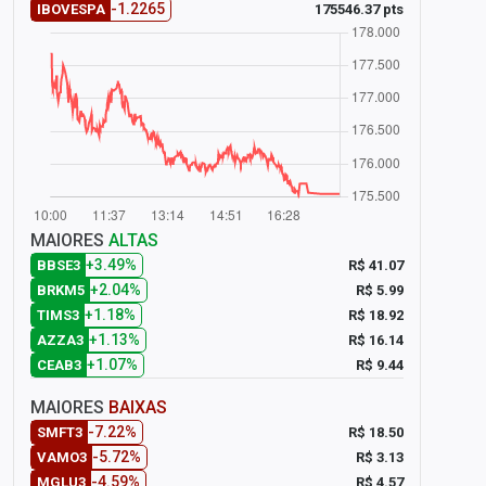
-1.2265
175546.37 pts
IBOVESPA
MAIORES
ALTAS
+3.49%
R$ 41.07
BBSE3
+2.04%
R$ 5.99
BRKM5
+1.18%
R$ 18.92
TIMS3
+1.13%
R$ 16.14
AZZA3
+1.07%
R$ 9.44
CEAB3
MAIORES
BAIXAS
-7.22%
R$ 18.50
SMFT3
-5.72%
R$ 3.13
VAMO3
-4.59%
R$ 4.57
MGLU3