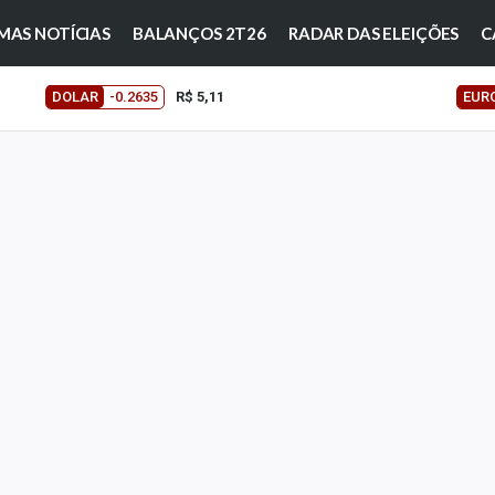
MAS NOTÍCIAS
BALANÇOS 2T26
RADAR DAS ELEIÇÕES
C
DOLAR
-0.2635
R$ 5,11
EUR