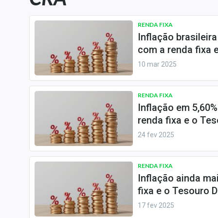
Carteiras Recomendadas
Central de Dividendos
RENDA FIXA
Inflação brasilei
Central de Fundos
com a renda fixa 
Imobiliários
10 mar 2025
Central dos IPOs
Renda Fixa
RENDA FIXA
Finanças Pessoais
Inflação em 5,60%
Mercados
renda fixa e o Te
Economia
24 fev 2025
Empresas
Brasil
RENDA FIXA
Política
Inflação ainda ma
fixa e o Tesouro 
Colunas
17 fev 2025
Especiais