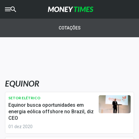
CRYPTO
TIMES
COTAÇÕES
AGRO
TIMES
Ibovespa
Giro do Mercado
EQUINOR
Newsletters
Money Trader
SETOR ELÉTRICO
Equinor busca oportunidades em
Anuncie
energia eólica offshore no Brazil, diz
CEO
01 dez 2020
Últimas Notícias