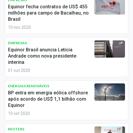
Economia
Equinor fecha contratos de US$ 455
milhões para campo de Bacalhau, no
Empresas
Brasil
10 nov 2020
Brasil
Política
EMPRESAS
Equinor Brasil anuncia Leticia
Colunas
Andrade como nova presidente
interina
Especiais
01 out 2020
Internacional
ENERGIAS RENOVÁVEIS
BP entra em energia eólica offshore
Marketing
após acordo de US$ 1,1 bilhão com
Equinor
Tecnologia
10 set 2020
Conteúdo de Marca
REUTERS