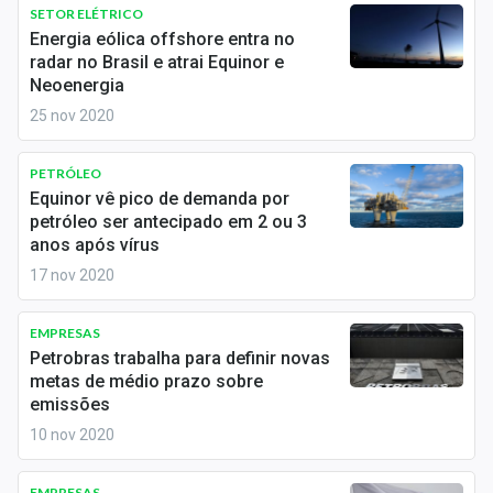
Newsletters
SETOR ELÉTRICO
Energia eólica offshore entra no
radar no Brasil e atrai Equinor e
Cotações
Neoenergia
Comprar ou vender?
25 nov 2020
Carteiras Recomendadas
PETRÓLEO
Equinor vê pico de demanda por
Central de Dividendos
petróleo ser antecipado em 2 ou 3
anos após vírus
Central de Fundos Imobiliários
17 nov 2020
Central dos IPOs
EMPRESAS
Renda Fixa
Petrobras trabalha para definir novas
metas de médio prazo sobre
Finanças Pessoais
emissões
10 nov 2020
Mercados
EMPRESAS