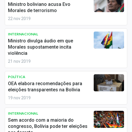
Newsletters
Ministro boliviano acusa Evo
Morales de terrorismo
Cotações
22 nov 2019
Comprar ou vender?
INTERNACIONAL
Ministro divulga áudio em que
Carteiras Recomendadas
Morales supostamente incita
violência
Central de Dividendos
21 nov 2019
Central de Fundos Imobiliários
POLÍTICA
Central dos IPOs
OEA elabora recomendações para
eleições transparentes na Bolívia
Renda Fixa
19 nov 2019
Finanças Pessoais
INTERNACIONAL
Sem acordo com a maioria do
Mercados
congresso, Bolívia pode ter eleições