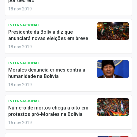
por decreto
Economia
18 nov 2019
Empresas
INTERNACIONAL
Brasil
Presidente da Bolívia diz que
anunciará novas eleições em breve
Política
18 nov 2019
Colunas
INTERNACIONAL
Especiais
Morales denuncia crimes contra a
humanidade na Bolívia
Internacional
18 nov 2019
Marketing
INTERNACIONAL
Número de mortos chega a oito em
Tecnologia
protestos pró-Morales na Bolívia
16 nov 2019
Conteúdo de Marca