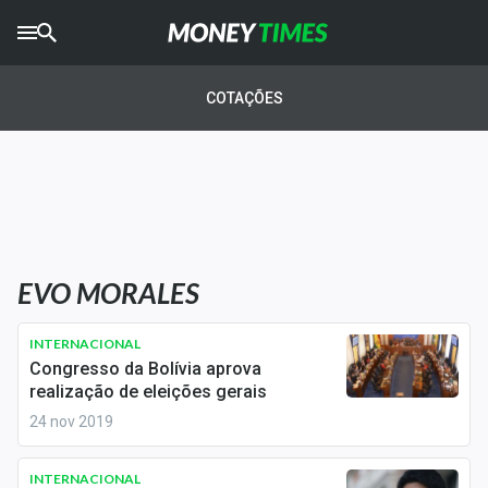
CRYPTO
TIMES
COTAÇÕES
AGRO
TIMES
Ibovespa
Giro do Mercado
EVO MORALES
Newsletters
Money Trader
INTERNACIONAL
Congresso da Bolívia aprova
Anuncie
realização de eleições gerais
24 nov 2019
Últimas Notícias
INTERNACIONAL