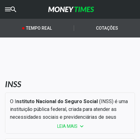
CRYPTO
TIMES
TEMPO REAL
COTAÇÕES
AGRO
TIMES
Ibovespa
Giro do Mercado
INSS
Newsletters
Money Trader
O I
nstituto Nacional do Seguro Social
(INSS) é uma
instituição pública federal, criada para atender as
Anuncie
necessidades sociais e previdenciárias de seus
contribuintes.
LEIA MAIS
Últimas Notícias
Fundado em 1990 pelo então presidente
Fernando