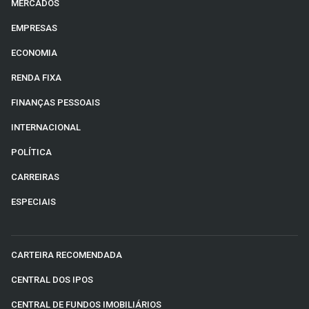
MERCADOS
os principais:
EMPRESAS
Aposentadoria por idade:
concedida aos
ECONOMIA
trabalhadores que atingem a idade mínima
RENDA FIXA
estabelecida por lei e o tempo mínimo de
contribuição exigido.
FINANÇAS PESSOAIS
Aposentadoria por tempo de contribuição:
INTERNACIONAL
destinada a quem completou o tempo mínimo de
POLÍTICA
contribuição, independentemente da idade (embora
essa modalidade tenha sido extinta para novos
CARREIRAS
segurados após a
Reforma da Previdência
de 2019,
ESPECIAIS
ainda é válida para quem já tinha direito adquirido).
Aposentadoria por invalidez:
concedida aos
segurados que, por motivo de doença ou acidente,
CARTEIRA RECOMENDADA
ficaram permanentemente incapacitados de exercer
CENTRAL DOS IPOS
qualquer atividade laboral.
Aposentadoria especial:
destinada a
CENTRAL DE FUNDOS IMOBILIÁRIOS