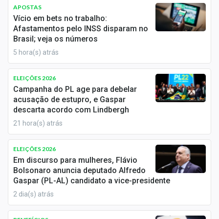
Newsletters
APOSTAS
Collor
de Mello, o
INSS
surgiu a partir do
Decreto nº
Vício em bets no trabalho:
99.350
, que unificou o Instituto de Administração
Cotações
Afastamentos pelo INSS disparam no
Financeira da Previdência e Assistência Social
Brasil; veja os números
(
IAPAS
) e o Instituto Nacional de Previdência Social
Comprar ou vender?
5 hora(s) atrás
(
INPS
).
Carteiras Recomendadas
O principal objetivo do INSS é garantir os direitos aos
ELEIÇÕES 2026
Campanha do PL age para debelar
segurados do
Regime Geral de Previdência Social
Central de Dividendos
acusação de estupro, e Gaspar
(RGPS)
. Isso inclui a administração de benefícios
descarta acordo com Lindbergh
como
aposentadorias
, pensões por morte, auxílios-
Central de Fundos Imobiliários
21 hora(s) atrás
doença, salários-maternidade, entre outros.
Central dos IPOs
A criação do INSS visou centralizar e melhorar a
ELEIÇÕES 2026
Renda Fixa
gestão dos recursos destinados à
previdência
Em discurso para mulheres, Flávio
Bolsonaro anuncia deputado Alfredo
social
, proporcionando maior eficiência e cobertura
Finanças Pessoais
Gaspar (PL-AL) candidato a vice-presidente
aos trabalhadores brasileiros.
2 dia(s) atrás
Mercados
Diferença entre INSS e FGTS