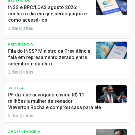
BENEFÍCIOS
Economia
O INSS e o
FGTS
(Fundo de Garantia do Tempo de
INSS e BPC/LOAS agosto 2026:
Serviço) são dois importantes mecanismos de
confira o dia em que serão pagos e
Empresas
proteção social no Brasil, mas têm finalidades e
como acessá-los
características distintas. O INSS é o órgão federal
Brasil
2 dia(s) atrás
responsável pela gestão da previdência social no
Brasil, tendo como principal função garantir a
Política
PREVIDÊNCIA
seguridade social dos trabalhadores
.
Fila do INSS? Ministro da Previdência
Colunas
fala em represamento zerado entre
Já o FGTS é um fundo criado para proteger o
setembro e outubro
trabalhador demitido sem justa causa. Mensalmente,
Especiais
2 dia(s) atrás
os empregadores depositam 8% do salário de cada
Internacional
empregado em contas vinculadas ao contrato de
JUSTIÇA
trabalho, administradas pela
Caixa Econômica
Marketing
PF diz que advogado enviou R$ 11
Federal
.
milhões a mulher de senador
Weverton Rocha e comprou casa para ele
Tecnologia
Esses recursos podem ser sacados pelo trabalhador
3 dia(s) atrás
em situações específicas, como demissão sem justa
causa, compra da casa própria e aposentadoria. O
Conteúdo de Marca
APOSENTADORIA
FGTS também pode ser utilizado em casos de