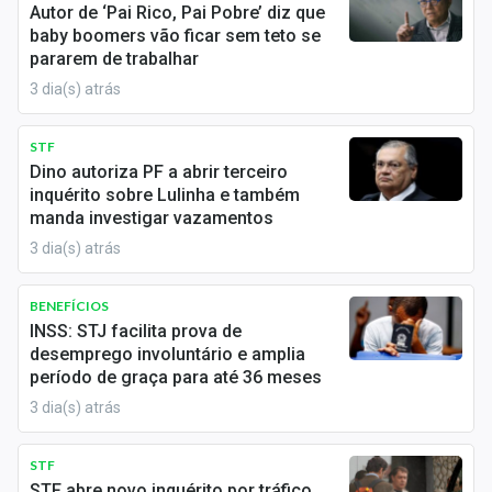
Autor de ‘Pai Rico, Pai Pobre’ diz que
Sobre
doenças graves ou para ajudar em situações de
baby boomers vão ficar sem teto se
emergência.
pararem de trabalhar
Expediente
3 dia(s) atrás
Resumo das diferenças:
Contato
Finalidade:
o INSS é voltado para a
seguridade
STF
social
, oferecendo benefícios previdenciários,
Dino autoriza PF a abrir terceiro
inquérito sobre Lulinha e também
enquanto o FGTS visa proteger o trabalhador em
manda investigar vazamentos
casos de demissão sem justa causa e em outras
3 dia(s) atrás
situações específicas.
Contribuições:
a contribuição ao INSS é
BENEFÍCIOS
obrigatória e descontada diretamente da
folha de
INSS: STJ facilita prova de
pagamento
, enquanto os
depósitos do FGTS
são
desemprego involuntário e amplia
feitos pelo empregador em uma conta vinculada ao
período de graça para até 36 meses
contrato de trabalho.
3 dia(s) atrás
Benefícios
: o INSS oferece aposentadoria, pensão,
auxílios e outros benefícios previdenciários,
STF
STF abre novo inquérito por tráfico