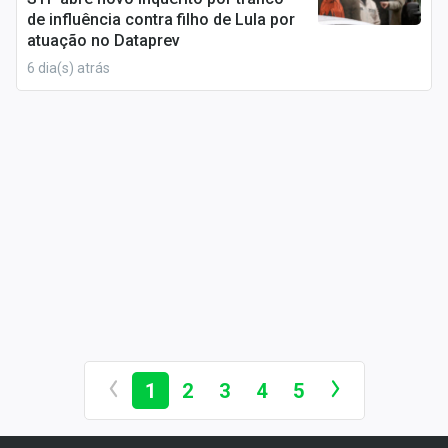
enquanto o FGTS permite o saque do fundo em
de influência contra filho de Lula por
situações como demissão sem justa causa, compra
atuação no Dataprev
de imóvel e doenças graves.
6 dia(s) atrás
Como funciona o INSS?
O INSS atende tanto trabalhadores que atuam sob o
regime
CLT
(Consolidação das Leis do Trabalho) como
autônomos e profissionais liberais que optam por
contribuir de forma independente.
A contribuição é obrigatória para os trabalhadores de
carteira assinada e a porcentagem é descontada
diretamente da folha de pagamento. Já os
trabalhadores autônomos e MEIs pagam a contribuição
de acordo com o regime escolhido no
Simples
Nacional
.
1
2
3
4
5
Além dos trabalhadores formais e autônomos,
qualquer pessoa que deseje garantir os
benefícios