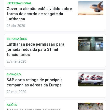
Newsletters
INTERNACIONAL
Governo alemão está dividido sobre
forma de acordo de resgate da
Cotações
Lufthansa
Comprar ou vender?
26 abr 2020
Carteiras Recomendadas
SETOR AÉREO
Lufthansa pede permissão para
Central de Dividendos
jornada reduzida para 31 mil
funcionários
Central de Fundos Imobiliários
27 mar 2020
Central dos IPOs
AVIAÇÃO
Renda Fixa
S&P corta ratings de principais
companhias aéreas da Europa
Finanças Pessoais
20 mar 2020
Mercados
AÇÕES