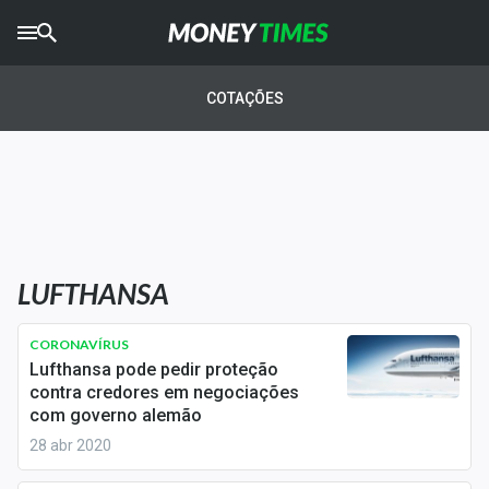
CRYPTO
TIMES
COTAÇÕES
AGRO
TIMES
Ibovespa
Giro do Mercado
LUFTHANSA
Newsletters
Money Trader
CORONAVÍRUS
Lufthansa pode pedir proteção
Anuncie
contra credores em negociações
com governo alemão
28 abr 2020
Últimas Notícias