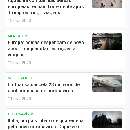
Ações de companhias aéreas
Economia
europeias recuam fortemente após
Trump restringir viagens
Empresas
12 mar 2020
Brasil
MERCADOS
Política
Europa: bolsas despencam de novo
após Trump adotar restrições a
Money Trader
viagens
12 mar 2020
Colunas
Especiais
SETOR AÉREO
Lufthansa cancela 23 mil voos de
abril por causa de coronavírus
Internacional
11 mar 2020
Marketing
CORONAVÍRUS
Tecnologia
Itália, um país inteiro de quarentena
pelo novo coronavírus. O que vem