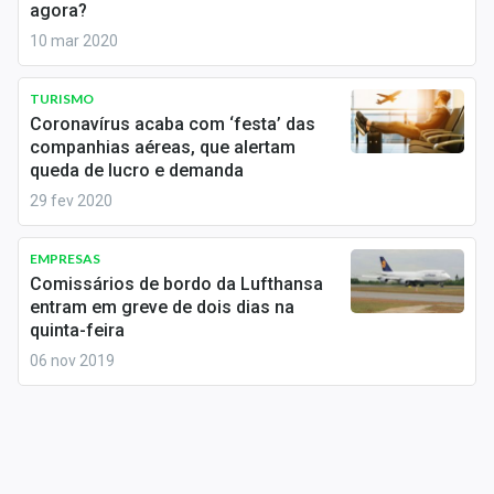
agora?
Conteúdo de Marca
10 mar 2020
Sobre
TURISMO
Expediente
Coronavírus acaba com ‘festa’ das
companhias aéreas, que alertam
Contato
queda de lucro e demanda
29 fev 2020
EMPRESAS
Comissários de bordo da Lufthansa
entram em greve de dois dias na
quinta-feira
06 nov 2019