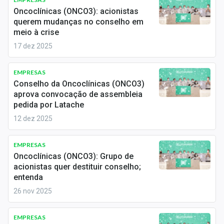
Economia
Oncoclínicas (ONCO3): acionistas
querem mudanças no conselho em
Empresas
meio à crise
17 dez 2025
Brasil
Política
EMPRESAS
Conselho da Oncoclínicas (ONCO3)
Money Trader
aprova convocação de assembleia
pedida por Latache
Colunas
12 dez 2025
Especiais
EMPRESAS
Oncoclínicas (ONCO3): Grupo de
Internacional
acionistas quer destituir conselho;
entenda
Marketing
26 nov 2025
Tecnologia
EMPRESAS