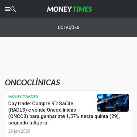
CRYPTO
TIMES
COTAÇÕES
AGRO
TIMES
Ibovespa
Giro do Mercado
ONCOCLÍNICAS
Newsletters
Money Trader
MONEY TRADER
Day trade: Compre RD Saúde
Anuncie
(RADL3) e venda Oncoclínicas
(ONCO3) para ganhar até 1,57% nesta quinta (29),
segundo a Ágora
Últimas Notícias
29 jan 2026