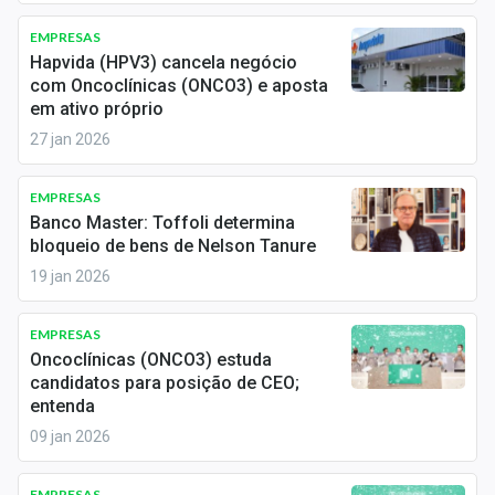
Newsletters
EMPRESAS
Hapvida (HPV3) cancela negócio
Cotações
com Oncoclínicas (ONCO3) e aposta
em ativo próprio
Comprar ou vender?
27 jan 2026
Carteiras Recomendadas
EMPRESAS
Central de Dividendos
Banco Master: Toffoli determina
bloqueio de bens de Nelson Tanure
Central de Fundos Imobiliários
19 jan 2026
Central dos IPOs
EMPRESAS
Renda Fixa
Oncoclínicas (ONCO3) estuda
candidatos para posição de CEO;
Finanças Pessoais
entenda
09 jan 2026
Mercados
EMPRESAS