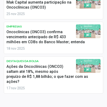
Mak Capital aumenta participação na
Conteúdo de Marca
Oncoclínicas (ONCO3)
Sobre
25 nov 2025
Expediente
EMPRESAS
Oncoclínicas (ONCO3) confirma
Contato
vencimento antecipado de R$ 433
milhões em CDBs do Banco Master; entenda
18 nov 2025
DESTAQUES DA BOLSA
Ações da Oncoclínicas (ONCO3)
saltam até 18%, mesmo após
prejuízo de R$ 1,88 bilhão; o que fazer com as
ações?
17 nov 2025