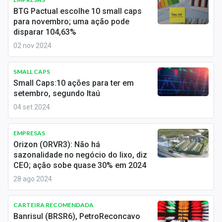
Economia
BTG Pactual escolhe 10 small caps
para novembro; uma ação pode
Empresas
disparar 104,63%
02 nov 2024
Brasil
Política
SMALL CAPS
Small Caps:10 ações para ter em
Colunas
setembro, segundo Itaú
04 set 2024
Especiais
Internacional
EMPRESAS
Orizon (ORVR3): Não há
sazonalidade no negócio do lixo, diz
Marketing
CEO; ação sobe quase 30% em 2024
Tecnologia
28 ago 2024
CARTEIRA RECOMENDADA
Conteúdo de Marca
Banrisul (BRSR6), PetroReconcavo