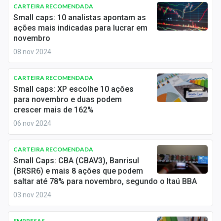
Newsletters
CARTEIRA RECOMENDADA
Small caps: 10 analistas apontam as
ações mais indicadas para lucrar em
Cotações
novembro
Comprar ou vender?
08 nov 2024
Carteiras Recomendadas
CARTEIRA RECOMENDADA
Small caps: XP escolhe 10 ações
Central de Dividendos
para novembro e duas podem
crescer mais de 162%
Central de Fundos Imobiliários
06 nov 2024
Central dos IPOs
CARTEIRA RECOMENDADA
Renda Fixa
Small Caps: CBA (CBAV3), Banrisul
(BRSR6) e mais 8 ações que podem
Finanças Pessoais
saltar até 78% para novembro, segundo o Itaú BBA
03 nov 2024
Mercados
EMPRESAS