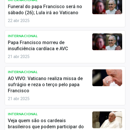
Economia
Funeral do papa Francisco será no
sábado (26); Lula irá ao Vaticano
Empresas
22 abr 2025
Brasil
INTERNACIONAL
Política
Papa Francisco morreu de
insuficiência cardíaca e AVC
Colunas
21 abr 2025
Especiais
INTERNACIONAL
Internacional
AO VIVO: Vaticano realiza missa de
sufrágio e reza o terço pelo papa
Francisco
Marketing
21 abr 2025
Tecnologia
INTERNACIONAL
Veja quem são os cardeais
Conteúdo de Marca
brasileiros que podem participar do