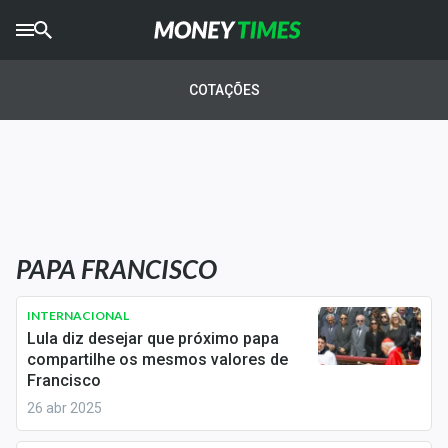
CRYPTO
TIMES
COTAÇÕES
AGRO
TIMES
Ibovespa
Giro do Mercado
PAPA FRANCISCO
Newsletters
Money Trader
INTERNACIONAL
Lula diz desejar que próximo papa
Anuncie
compartilhe os mesmos valores de
Francisco
26 abr 2025
Últimas Notícias