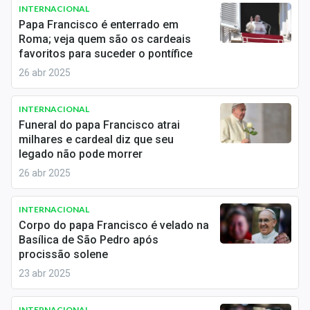
Newsletters
INTERNACIONAL
Papa Francisco é enterrado em
Roma; veja quem são os cardeais
Cotações
favoritos para suceder o pontífice
Comprar ou vender?
26 abr 2025
Carteiras Recomendadas
INTERNACIONAL
Funeral do papa Francisco atrai
Central de Dividendos
milhares e cardeal diz que seu
legado não pode morrer
Central de Fundos Imobiliários
26 abr 2025
Central dos IPOs
INTERNACIONAL
Renda Fixa
Corpo do papa Francisco é velado na
Basílica de São Pedro após
Finanças Pessoais
procissão solene
23 abr 2025
Mercados
INTERNACIONAL