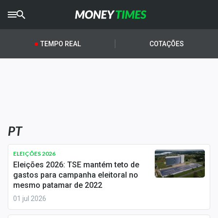
CRYPTO
TIMES
TEMPO REAL
COTAÇÕES
AGRO
TIMES
Ibovespa
Giro do Mercado
PT
Newsletters
Money Trader
ELEIÇÕES 2026
Eleições 2026: TSE mantém teto de
Anuncie
gastos para campanha eleitoral no
mesmo patamar de 2022
01 jul 2026
Últimas Notícias