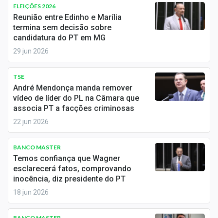
Newsletters
ELEIÇÕES 2026
Reunião entre Edinho e Marília
termina sem decisão sobre
Cotações
candidatura do PT em MG
Comprar ou vender?
29 jun 2026
Carteiras Recomendadas
TSE
André Mendonça manda remover
Central de Dividendos
vídeo de líder do PL na Câmara que
associa PT a facções criminosas
Central de Fundos Imobiliários
22 jun 2026
Central dos IPOs
BANCO MASTER
Renda Fixa
Temos confiança que Wagner
esclarecerá fatos, comprovando
Finanças Pessoais
inocência, diz presidente do PT
18 jun 2026
Mercados
BANCO MASTER