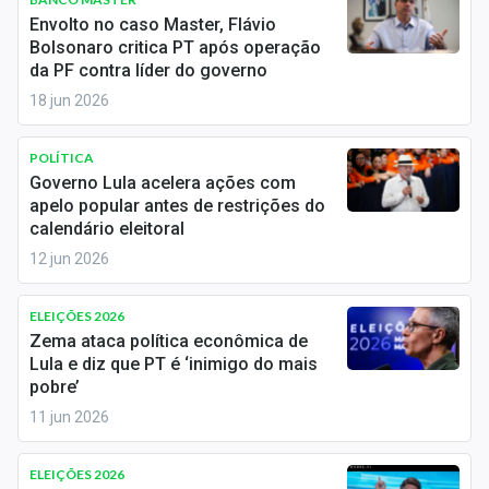
Economia
Envolto no caso Master, Flávio
Bolsonaro critica PT após operação
Empresas
da PF contra líder do governo
18 jun 2026
Brasil
Política
POLÍTICA
Governo Lula acelera ações com
Colunas
apelo popular antes de restrições do
calendário eleitoral
Especiais
12 jun 2026
Internacional
ELEIÇÕES 2026
Zema ataca política econômica de
Marketing
Lula e diz que PT é ‘inimigo do mais
pobre’
Tecnologia
11 jun 2026
Conteúdo de Marca
ELEIÇÕES 2026