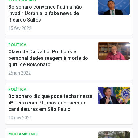
Economia
Bolsonaro convence Putin a não
invadir Ucrânia: a fake news de
Empresas
Ricardo Salles
15 fev 2022
Brasil
Política
POLÍTICA
Olavo de Carvalho: Políticos e
Colunas
personalidades reagem à morte do
guru de Bolsonaro
Especiais
25 jan 2022
Internacional
POLÍTICA
Bolsonaro diz que pode fechar nesta
Marketing
4ª-feira com PL, mas quer acertar
candidaturas em São Paulo
Tecnologia
10 nov 2021
Conteúdo de Marca
MEIO AMBIENTE