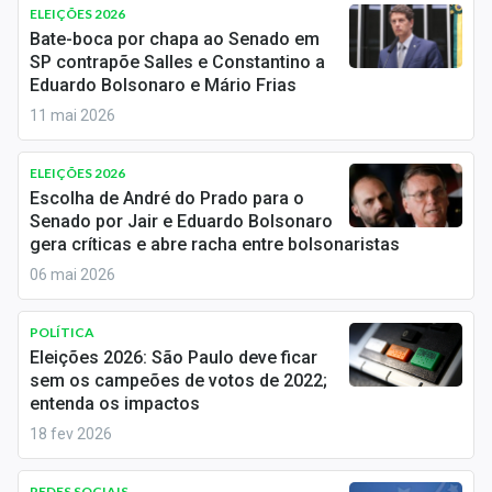
Newsletters
ELEIÇÕES 2026
Bate-boca por chapa ao Senado em
SP contrapõe Salles e Constantino a
Cotações
Eduardo Bolsonaro e Mário Frias
Comprar ou vender?
11 mai 2026
Carteiras Recomendadas
ELEIÇÕES 2026
Escolha de André do Prado para o
Central de Dividendos
Senado por Jair e Eduardo Bolsonaro
gera críticas e abre racha entre bolsonaristas
Central de Fundos Imobiliários
06 mai 2026
Central dos IPOs
POLÍTICA
Renda Fixa
Eleições 2026: São Paulo deve ficar
sem os campeões de votos de 2022;
Finanças Pessoais
entenda os impactos
18 fev 2026
Mercados
REDES SOCIAIS