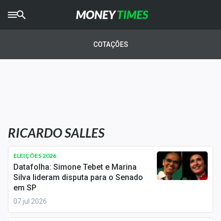
CRYPTO
TIMES
COTAÇÕES
AGRO
TIMES
Ibovespa
Giro do Mercado
RICARDO SALLES
Newsletters
Money Trader
ELEIÇÕES 2026
Datafolha: Simone Tebet e Marina
Anuncie
Silva lideram disputa para o Senado
em SP
07 jul 2026
Últimas Notícias