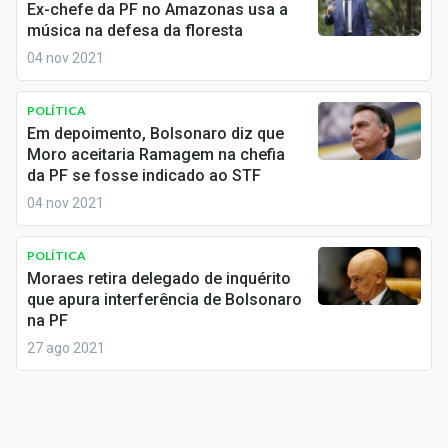
Ex-chefe da PF no Amazonas usa a
Sobre
música na defesa da floresta
Expediente
04 nov 2021
Contato
POLÍTICA
Em depoimento, Bolsonaro diz que
Moro aceitaria Ramagem na chefia
da PF se fosse indicado ao STF
04 nov 2021
POLÍTICA
Moraes retira delegado de inquérito
que apura interferência de Bolsonaro
na PF
27 ago 2021