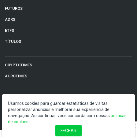
FUTUROS
ADRS
ETFS
TÍTULOS
CRYPTOTIMES
AGROTIMES
©2026 Money Times.
Usamos cookies para guardar estatísticas de visitas,
personalizar anúncios e melhorar sua experiência de
O Money Times publica matérias de cunho jornalístico, que
navegação. Ao continuar, você concorda com nossas
visam a democratização da informação. Nossas
políticas
de cookies
publicações devem ser compreendidas como boletins
.
anunciadores e divulgadores, e não como uma
FECHAR
recomendação de investimento.