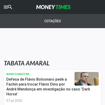
CRYPTO
TIMES
COTAÇÕES
AGRO
TIMES
Ibovespa
Giro do Mercado
TABATA AMARAL
Newsletters
Money Trader
BANCO MASTER
Defesa de Flávio Bolsonaro pede a
Anuncie
Fachin para trocar Flávio Dino por
André Mendonça em investigação no caso ‘Dark
Horse’
Últimas Notícias
07 jul 2026