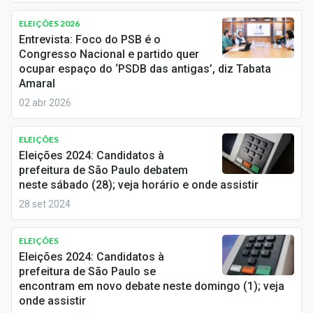
Newsletters
ELEIÇÕES 2026
Entrevista: Foco do PSB é o
Cotações
Congresso Nacional e partido quer
ocupar espaço do ‘PSDB das antigas’, diz Tabata
Comprar ou vender?
Amaral
Carteiras Recomendadas
02 abr 2026
Central de Dividendos
ELEIÇÕES
Eleições 2024: Candidatos à
Central de Fundos Imobiliários
prefeitura de São Paulo debatem
neste sábado (28); veja horário e onde assistir
Central dos IPOs
28 set 2024
Renda Fixa
ELEIÇÕES
Finanças Pessoais
Eleições 2024: Candidatos à
prefeitura de São Paulo se
encontram em novo debate neste domingo (1); veja
Mercados
onde assistir