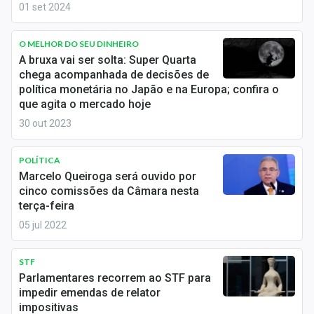
Economia
01 set 2024
Empresas
O MELHOR DO SEU DINHEIRO
A bruxa vai ser solta: Super Quarta
Brasil
chega acompanhada de decisões de
política monetária no Japão e na Europa; confira o
Política
que agita o mercado hoje
30 out 2023
Colunas
Especiais
POLÍTICA
Marcelo Queiroga será ouvido por
Internacional
cinco comissões da Câmara nesta
terça-feira
Marketing
05 jul 2022
Tecnologia
STF
Parlamentares recorrem ao STF para
impedir emendas de relator
Conteúdo de Marca
impositivas