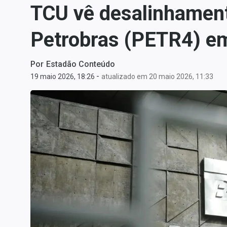
TCU vê desalinhamento
Carteiras Recomendadas
Central de Dividendos
Petrobras (PETR4) e
Central de Fundos
Imobiliários
Por
Estadão Conteúdo
Central dos IPOs
-
19 maio 2026, 18:26
atualizado em 20 maio 2026, 11:33
Renda Fixa
Finanças Pessoais
Mercados
Economia
Empresas
Brasil
Política
Colunas
Especiais