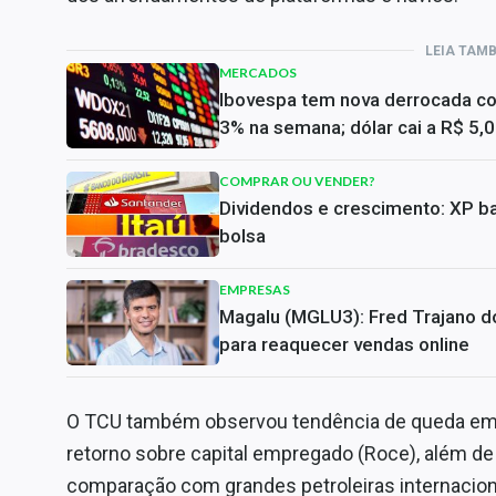
LEIA TAM
MERCADOS
Ibovespa tem nova derrocada c
3% na semana; dólar cai a R$ 5,
COMPRAR OU VENDER?
Dividendos e crescimento: XP ba
bolsa
EMPRESAS
Magalu (MGLU3): Fred Trajano do
para reaquecer vendas online
O TCU também observou tendência de queda em
retorno sobre capital empregado (Roce), além d
comparação com grandes petroleiras internaciona