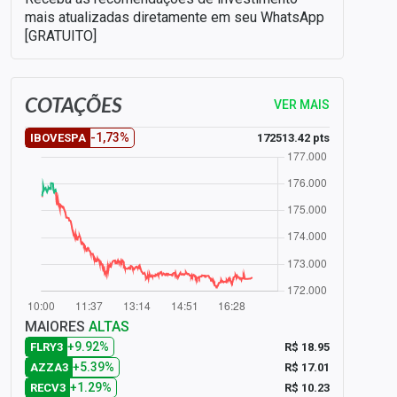
mais atualizadas diretamente em seu WhatsApp
[GRATUITO]
COTAÇÕES
VER MAIS
-1,73%
172513.42 pts
IBOVESPA
MAIORES
ALTAS
+9.92%
R$ 18.95
FLRY3
+5.39%
R$ 17.01
AZZA3
+1.29%
R$ 10.23
RECV3