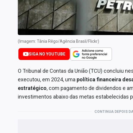
Internacional
Marketing
Tecnologia
Conteúdo de Marca
(Imagem: Tânia Rêgo/Agência Brasil/Flickr)
Sobre
SIGA NO YOUTUBE
Expediente
Contato
O Tribunal de Contas da União (TCU) concluiu nest
executou, em 2024, uma
política financeira de
estratégico
, com pagamento de dividendos e amo
investimentos abaixo das metas estabelecidas 
CONTINUA DEPOIS DA