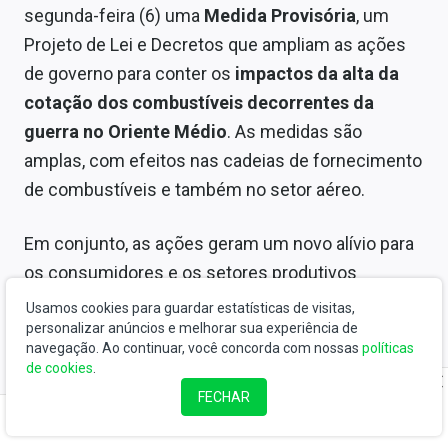
segunda-feira (6) uma
Medida Provisória
, um
Projeto de Lei e Decretos que ampliam as ações
de governo para conter os
impactos da alta da
cotação dos combustíveis decorrentes da
guerra no Oriente Médio
. As medidas são
amplas, com efeitos nas cadeias de fornecimento
de combustíveis e também no setor aéreo.
Em conjunto, as ações geram um novo alívio para
os consumidores e os setores produtivos
brasileiros, reduzindo os efeitos internos do
Usamos cookies para guardar estatísticas de visitas,
personalizar anúncios e melhorar sua experiência de
choque de preços causado pela guerra, disse o
navegação. Ao continuar, você concorda com nossas
políticas
governo. O impacto fiscal é neutro, de acordo
de cookies
.
Ministro do Planejamento e Orçamento.
FECHAR
Leia mais
.