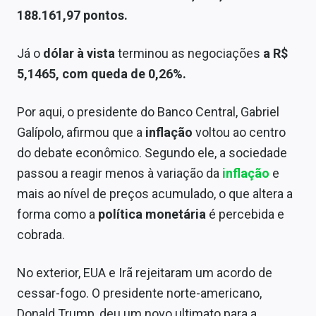
Sobre
188.161,97 pontos.
Expediente
Já o
dólar à vista
terminou as negociações
a R$
Contato
5,1465, com queda de 0,26%.
Por aqui, o presidente do Banco Central, Gabriel
Galípolo, afirmou que a
inflação
voltou ao centro
do debate econômico. Segundo ele, a sociedade
passou a reagir menos à variação da
inflação
e
mais ao nível de preços acumulado, o que altera a
forma como a
política monetária
é percebida e
cobrada.
No exterior, EUA e Irã rejeitaram um acordo de
cessar-fogo. O presidente norte-americano,
Donald Trump, deu um novo ultimato para a