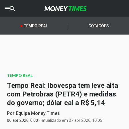
CRYPTO
TIMES
TEMPO REAL
COTAÇÕES
AGRO
TIMES
Ibovespa
Giro do Mercado
TEMPO REAL
Newsletters
Tempo Real: Ibovespa tem leve alta
Money Trader
com Petrobras (PETR4) e medidas
do governo; dólar cai a R$ 5,14
Anuncie
Por
Equipe Money Times
-
Últimas Notícias
06 abr 2026, 6:00
atualizado em 07 abr 2026, 10:05