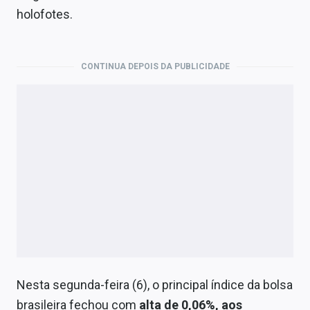
Economia
holofotes.
Empresas
Brasil
CONTINUA DEPOIS DA PUBLICIDADE
Política
Colunas
Especiais
Internacional
Marketing
Tecnologia
Nesta segunda-feira (6), o principal índice da bolsa
Conteúdo de Marca
brasileira fechou com
alta de 0,06%, aos