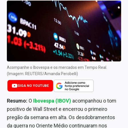
Newsletters
Cotações
Comprar ou vender?
Carteiras Recomendadas
Central de Dividendos
Central de Fundos Imobiliários
Acompanhe o Ibovespa e os mercados em Tempo Real.
(Imagem: REUTERS/Amanda Perobelli)
Central dos IPOs
SIGA NO YOUTUBE
Renda Fixa
Resumo:
O
Ibovespa (IBOV)
acompanhou o tom
Finanças Pessoais
positivo de Wall Street e encerrou o primeiro
pregão da semana em alta. Os desdobramentos
Mercados
da guerra no Oriente Médio continuaram nos