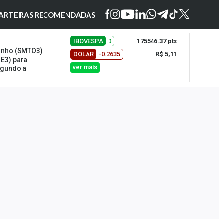
ARTEIRAS RECOMENDADAS
IBOVESPA
0
175546.37 pts
tinho (SMTO3)
DOLAR
-0.2635
R$ 5,11
E3) para
ver mais
segundo a