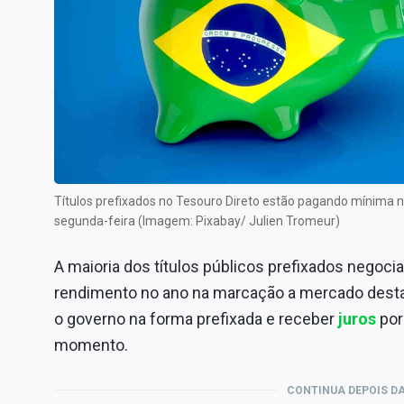
Internacional
Marketing
Tecnologia
Conteúdo de Marca
Sobre
Expediente
Contato
Títulos prefixados no Tesouro Direto estão pagando mínima 
segunda-feira (Imagem: Pixabay/ Julien Tromeur)
A maioria dos títulos públicos prefixados negoc
rendimento no ano na marcação a mercado desta 
o governo na forma prefixada e receber
juros
por
momento.
CONTINUA DEPOIS DA