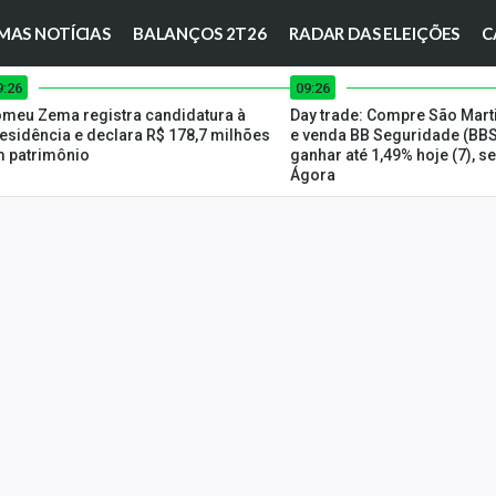
MAS NOTÍCIAS
BALANÇOS 2T26
RADAR DAS ELEIÇÕES
C
9:26
09:26
meu Zema registra candidatura à
Day trade: Compre São Mar
esidência e declara R$ 178,7 milhões
e venda BB Seguridade (BBS
 patrimônio
ganhar até 1,49% hoje (7), 
Ágora