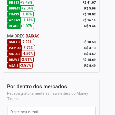
+3.49%
R$ 41.07
BBSE3
+2.04%
R$ 5.99
BRKM5
+1.18%
R$ 18.92
TIMS3
+1.13%
R$ 16.14
AZZA3
+1.07%
R$ 9.44
CEAB3
MAIORES
BAIXAS
-7.22%
R$ 18.50
SMFT3
-5.72%
R$ 3.13
VAMO3
-4.59%
R$ 4.57
MGLU3
-3.91%
R$ 18.69
BRAV3
-3.85%
R$ 8.49
ASAI3
Por dentro dos mercados
Receba gratuitamente as newsletters do Money
Times