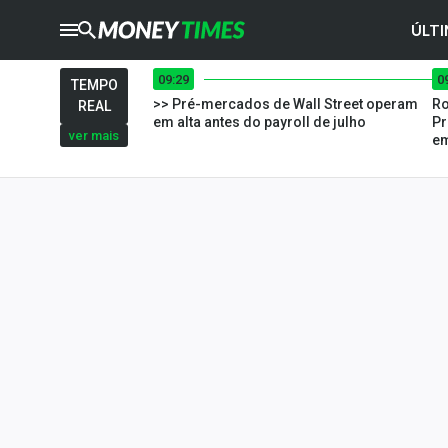
ÚLTI
09:29
0
CRYPTO
TIMES
TEMPO
>> Pré-mercados de Wall Street operam
Ro
REAL
AGRO
TIMES
em alta antes do payroll de julho
Pr
ver mais
em
Ibovespa
Giro do Mercado
Newsletters
Money Trader
Anuncie
Últimas Notícias
Newsletters
Cotações
Comprar ou vender?