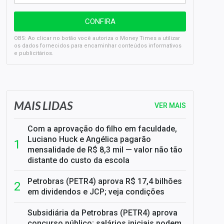
OBS: Ao clicar no botão você autoriza o Money Times a utilizar
os dados fornecidos para encaminhar conteúdos informativos
e publicitários.
SELIC em 14%: A repercussão da decisão sobre os JUROS
MAIS LIDAS
VER MAIS
Com a aprovação do filho em faculdade,
Luciano Huck e Angélica pagarão
mensalidade de R$ 8,3 mil — valor não tão
distante do custo da escola
Petrobras (PETR4) aprova R$ 17,4 bilhões
em dividendos e JCP; veja condições
Subsidiária da Petrobras (PETR4) aprova
concurso público; salários iniciais podem