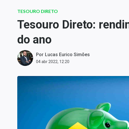
Carteiras Recomendadas
TESOURO DIRETO
Central de Dividendos
Tesouro Direto: rend
Central de Fundos
Imobiliários
do ano
Central dos IPOs
Renda Fixa
Por
Lucas Eurico Simões
Finanças Pessoais
04 abr 2022, 12:20
Mercados
Economia
Empresas
Brasil
Política
Colunas
Especiais