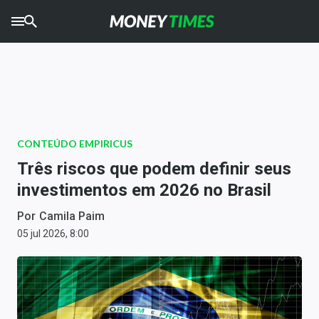
CRYPTO
TIMES
AGRO
TIMES
Ibovespa
CONTEÚDO EMPIRICUS
Giro do Mercado
Três riscos que podem definir seus
investimentos em 2026 no Brasil
Newsletters
Por
Camila Paim
Money Trader
05 jul 2026, 8:00
Anuncie
Últimas Notícias