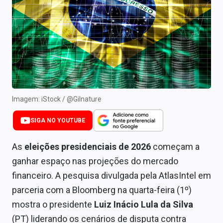
Newsletters
Cotações
Comprar ou vender?
Carteiras Recomendadas
Central de Dividendos
Imagem: iStock / @Gilnature
Central de Fundos Imobiliários
SIGA NO YOUTUBE
Central dos IPOs
As
eleições presidenciais de 2026
começam a
ganhar espaço nas projeções do mercado
Renda Fixa
financeiro. A pesquisa divulgada pela AtlasIntel em
Finanças Pessoais
parceria com a Bloomberg na quarta-feira (1º)
mostra o presidente
Luiz Inácio Lula da Silva
Mercados
(PT) liderando os cenários de disputa contra