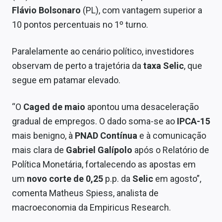
Economia
Flávio Bolsonaro
(PL), com vantagem superior a
10 pontos percentuais no 1º turno.
Empresas
Brasil
Paralelamente ao cenário político, investidores
observam de perto a trajetória da
taxa Selic
, que
Política
segue em patamar elevado.
Colunas
“O
Caged de maio
apontou uma desaceleração
Especiais
gradual de empregos. O dado soma-se ao
IPCA-15
Internacional
mais benigno, à
PNAD Contínua
e à comunicação
mais clara de
Gabriel Galípolo
após o Relatório de
Marketing
Política Monetária, fortalecendo as apostas em
Tecnologia
um
novo corte de 0,25
p.p. da
Selic
em agosto”,
comenta Matheus Spiess, analista de
macroeconomia da Empiricus Research.
Conteúdo de Marca