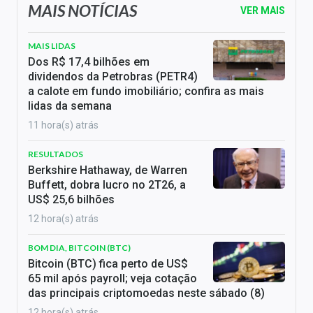
MAIS NOTÍCIAS
VER MAIS
MAIS LIDAS
Dos R$ 17,4 bilhões em
dividendos da Petrobras (PETR4)
a calote em fundo imobiliário; confira as mais
lidas da semana
11 hora(s) atrás
RESULTADOS
Berkshire Hathaway, de Warren
Buffett, dobra lucro no 2T26, a
US$ 25,6 bilhões
12 hora(s) atrás
BOM DIA, BITCOIN (BTC)
Bitcoin (BTC) fica perto de US$
65 mil após payroll; veja cotação
das principais criptomoedas neste sábado (8)
12 hora(s) atrás