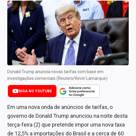
Newsletters
Cotações
Comprar ou vender?
Carteiras Recomendadas
Central de Dividendos
Central de Fundos Imobiliários
Donald Trump anuncia novas tarifas com base em
investigações comerciais (Reuters/Kevin Lamarque)
Central dos IPOs
SIGA NO YOUTUBE
Renda Fixa
Em uma nova onda de anúncios de tarifas, o
Finanças Pessoais
governo de Donald Trump anunciou na noite desta
terça-feira (2) que pretende impor uma nova taxa
Mercados
de 12,5% a importações do Brasil e a cerca de 60