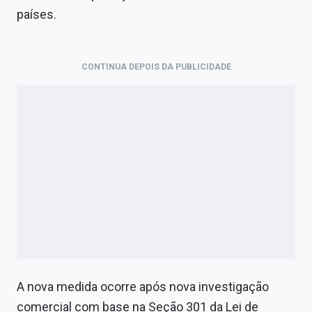
Economia
países.
Empresas
Brasil
CONTINUA DEPOIS DA PUBLICIDADE
Política
Colunas
Especiais
Internacional
Marketing
Tecnologia
A nova medida ocorre após nova investigação
Conteúdo de Marca
comercial com base na Seção 301 da Lei de