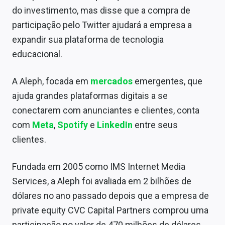
Conteúdo de Marca
do investimento, mas disse que a compra de
participação pelo Twitter ajudará a empresa a
Sobre
expandir sua plataforma de tecnologia
Expediente
educacional.
Contato
A Aleph, focada em
mercados
emergentes, que
ajuda grandes plataformas digitais a se
conectarem com anunciantes e clientes, conta
com
Meta
,
Spotify
e
LinkedIn
entre seus
clientes.
Fundada em 2005 como IMS Internet Media
Services, a Aleph foi avaliada em 2 bilhões de
dólares no ano passado depois que a empresa de
private equity CVC Capital Partners comprou uma
participação no valor de 470 milhões de dólares.