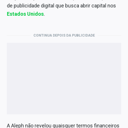
Economia
de publicidade digital que busca abrir capital nos
Estados Unidos
.
Empresas
Brasil
CONTINUA DEPOIS DA PUBLICIDADE
Política
Money Trader
Colunas
Especiais
Internacional
Marketing
Tecnologia
A Aleph não revelou quaisquer termos financeiros