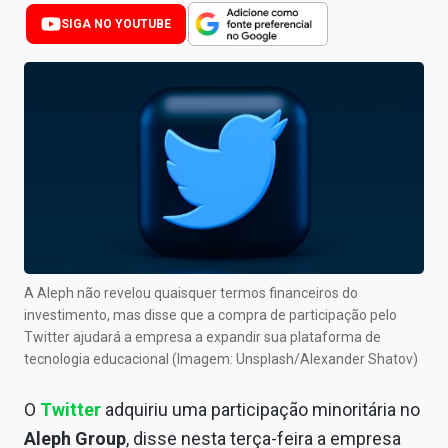
Newsletters
SIGA NO YOUTUBE
Cotações
Comprar ou vender?
Carteiras Recomendadas
Central de Dividendos
Central de Fundos Imobiliários
Central dos IPOs
A Aleph não revelou quaisquer termos financeiros do
investimento, mas disse que a compra de participação pelo
Renda Fixa
Twitter ajudará a empresa a expandir sua plataforma de
tecnologia educacional (Imagem: Unsplash/Alexander Shatov)
Finanças Pessoais
O
Twitter
adquiriu uma participação minoritária no
Mercados
Aleph Group
, disse nesta terça-feira a empresa