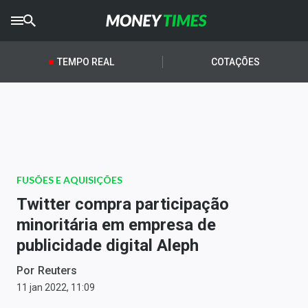
CRYPTO
TIMES
TEMPO REAL
COTAÇÕES
AGRO
TIMES
Ibovespa
Giro do Mercado
FUSÕES E AQUISIÇÕES
Newsletters
Twitter compra participação
Money Trader
minoritária em empresa de
publicidade digital Aleph
Anuncie
Por
Reuters
Últimas Notícias
11 jan 2022, 11:09