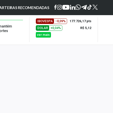
ARTEIRAS RECOMENDADAS
IBOVESPA
−0,09%
177.726,17 pts
 mantém
DOLAR
+0,04%
R$ 5,12
ortes
ver mais