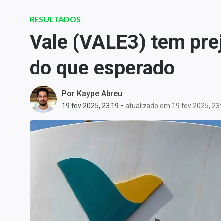
Carteiras Recomendadas
RESULTADOS
Central de Dividendos
Vale (VALE3) tem prej
Central de Fundos
Imobiliários
do que esperado
Central dos IPOs
Renda Fixa
Por
Kaype Abreu
Finanças Pessoais
-
19 fev 2025, 23:19
atualizado em 19 fev 2025, 23
Mercados
Economia
Empresas
Brasil
Política
Money Trader
Colunas