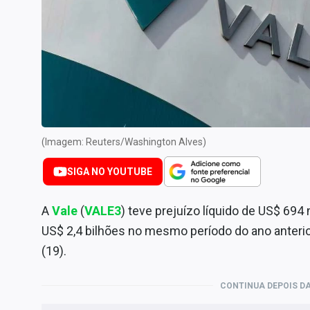
Especiais
Internacional
Marketing
Tecnologia
Conteúdo de Marca
Sobre
(Imagem: Reuters/Washington Alves)
Expediente
SIGA NO YOUTUBE
Contato
A
Vale
(
VALE3
) teve prejuízo líquido de US$ 694 
US$ 2,4 bilhões no mesmo período do ano anterio
(19).
CONTINUA DEPOIS DA