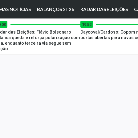
MAS NOTÍCIAS
BALANÇOS 2T26
RADAR DAS ELEIÇÕES
C
0:03
19:52
dar das Eleições: Flávio Bolsonaro
Daycoval/Cardoso: Copom
tanca queda e reforça polarização com
portas abertas para novos c
la, enquanto terceira via segue sem
ação