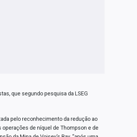
listas, que segundo pesquisa da LSEG
actada pelo reconhecimento da redução ao
 às operações de níquel de Thompson e de
nsão da Mina de Voisey’s Bay, “após uma