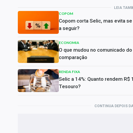
LEIA TAM
COPOM
Copom corta Selic, mas evita s
a seguir?
ECONOMIA
O que mudou no comunicado do C
comparação
RENDA FIXA
Selic a 14%: Quanto rendem R$ 1
Tesouro?
CONTINUA DEPOIS DA