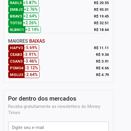
+5.87%
R$ 20.55
RADL3
+2.76%
R$ 93.01
EMBJ3
+2.64%
R$ 19.45
BRAV3
+2.26%
R$ 32.51
TOTS3
+2.14%
R$ 18.64
KLBN11
MAIORES
BAIXAS
-5.69%
R$ 11.11
HAPV3
-3.91%
R$ 9.34
CEAB3
-3.46%
R$ 3.91
CSAN3
-3.12%
R$ 4.66
POMO4
-2.64%
R$ 4.79
MGLU3
Por dentro dos mercados
Receba gratuitamente as newsletters do Money
Times