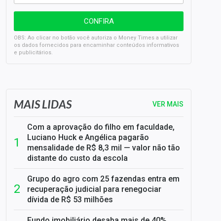
OBS: Ao clicar no botão você autoriza o Money Times a utilizar
os dados fornecidos para encaminhar conteúdos informativos
e publicitários.
SELIC em 14%: A repercussão da decisão sobre os JUROS
MAIS LIDAS
VER MAIS
Com a aprovação do filho em faculdade,
Luciano Huck e Angélica pagarão
mensalidade de R$ 8,3 mil — valor não tão
distante do custo da escola
Grupo do agro com 25 fazendas entra em
recuperação judicial para renegociar
dívida de R$ 53 milhões
Fundo imobiliário desaba mais de 40%