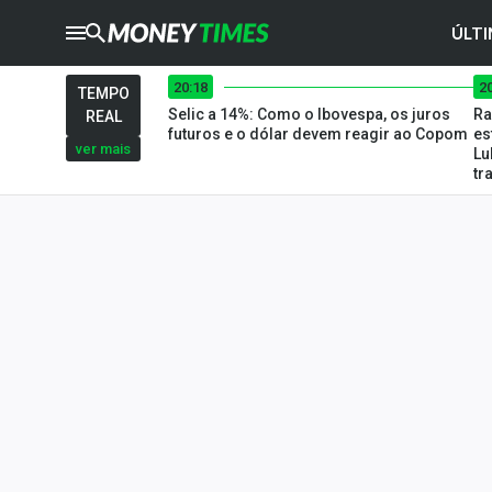
ÚLTI
20:18
2
CRYPTO
TIMES
TEMPO
Selic a 14%: Como o Ibovespa, os juros
Ra
REAL
AGRO
TIMES
futuros e o dólar devem reagir ao Copom
es
ver mais
Lu
tr
Ibovespa
Giro do Mercado
Newsletters
Money Trader
Anuncie
Últimas Notícias
Newsletters
Cotações
Comprar ou vender?