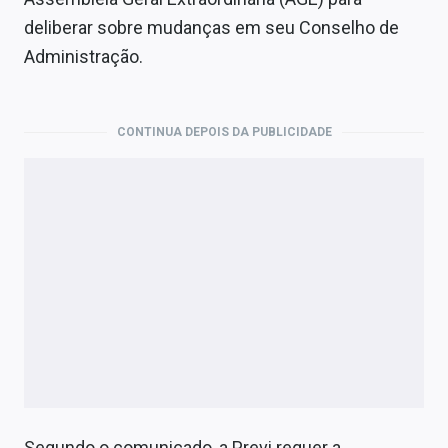
Economia
deliberar sobre mudanças em seu Conselho de
Empresas
Administração.
Brasil
CONTINUA DEPOIS DA PUBLICIDADE
Política
Colunas
Especiais
Internacional
Marketing
Tecnologia
Conteúdo de Marca
Segundo o comunicado, a Previ requer a