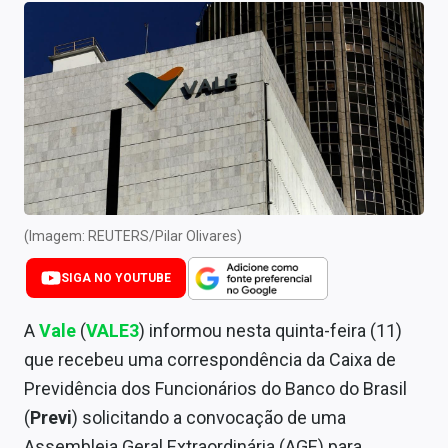
Newsletters
Cotações
Comprar ou vender?
Carteiras Recomendadas
Central de Dividendos
Central de Fundos Imobiliários
(Imagem: REUTERS/Pilar Olivares)
Central dos IPOs
SIGA NO YOUTUBE
Renda Fixa
A
Vale
(
VALE3
) informou nesta quinta-feira (11)
que recebeu uma correspondência da Caixa de
Finanças Pessoais
Previdência dos Funcionários do Banco do Brasil
Mercados
(
Previ
) solicitando a convocação de uma
Assembleia Geral Extraordinária (AGE) para