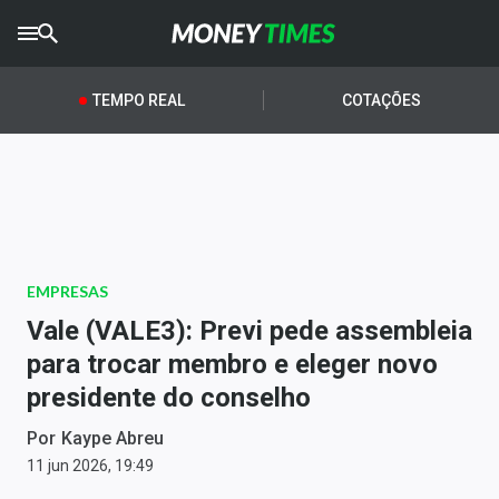
CRYPTO
TIMES
TEMPO REAL
COTAÇÕES
AGRO
TIMES
Ibovespa
Giro do Mercado
EMPRESAS
Newsletters
Vale (VALE3): Previ pede assembleia
Money Trader
para trocar membro e eleger novo
presidente do conselho
Anuncie
Por
Kaype Abreu
Últimas Notícias
11 jun 2026, 19:49