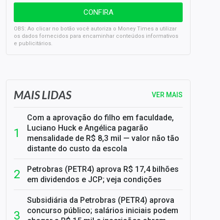
OBS: Ao clicar no botão você autoriza o Money Times a utilizar
os dados fornecidos para encaminhar conteúdos informativos
e publicitários.
SELIC em 14%: A repercussão da decisão sobre os JUROS
MAIS LIDAS
VER MAIS
Com a aprovação do filho em faculdade,
Luciano Huck e Angélica pagarão
mensalidade de R$ 8,3 mil — valor não tão
distante do custo da escola
Petrobras (PETR4) aprova R$ 17,4 bilhões
em dividendos e JCP; veja condições
Subsidiária da Petrobras (PETR4) aprova
concurso público; salários iniciais podem