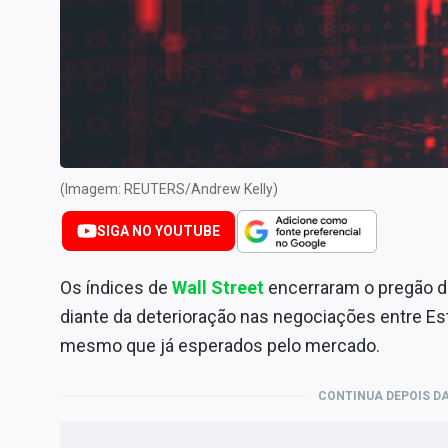
Internacional
Marketing
Tecnologia
Conteúdo de Marca
Sobre
Expediente
(Imagem: REUTERS/Andrew Kelly)
Contato
SIGA NO YOUTUBE
Os índices de
Wall Street
encerraram o pregão de
diante da deterioração nas negociações entre Es
mesmo que já esperados pelo mercado.
CONTINUA DEPOIS DA