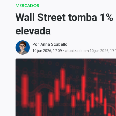
Carteiras Recomendadas
MERCADOS
Central de Dividendos
Wall Street tomba 1% 
Central de Fundos
elevada
Imobiliários
Central dos IPOs
Renda Fixa
Por
Anna Scabello
-
10 jun 2026, 17:09
atualizado em 10 jun 2026, 17:
Finanças Pessoais
Mercados
Economia
Empresas
Brasil
Política
Colunas
Especiais