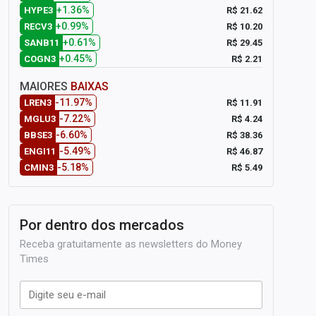
+1.36%
R$ 21.62
HYPE3
+0.99%
R$ 10.20
RECV3
+0.61%
R$ 29.45
SANB11
+0.45%
R$ 2.21
COGN3
MAIORES
BAIXAS
-11.97%
R$ 11.91
LREN3
-7.22%
R$ 4.24
MGLU3
-6.60%
R$ 38.36
BBSE3
-5.49%
R$ 46.87
ENGI11
-5.18%
R$ 5.49
CMIN3
Por dentro dos mercados
Receba gratuitamente as newsletters do Money
Times