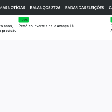
MAS NOTÍCIAS
BALANÇOS 2T26
RADAR DAS ELEIÇÕES
C
12:26
ro anos,
Petróleo inverte sinal e avança 1%
 previsão