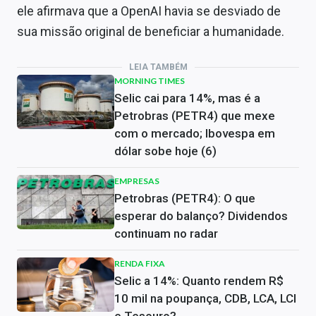
ele afirmava que a OpenAI havia se desviado de
sua missão original de beneficiar a humanidade.
LEIA TAMBÉM
MORNING TIMES
Selic cai para 14%, mas é a
Petrobras (PETR4) que mexe
com o mercado; Ibovespa em
dólar sobe hoje (6)
EMPRESAS
Petrobras (PETR4): O que
esperar do balanço? Dividendos
continuam no radar
RENDA FIXA
Selic a 14%: Quanto rendem R$
10 mil na poupança, CDB, LCA, LCI