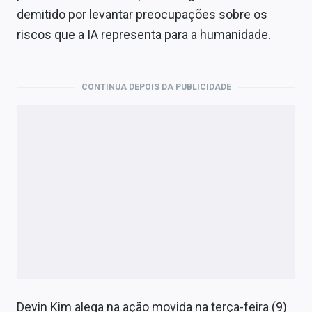
Economia
demitido por levantar preocupações sobre os
riscos que a IA representa para a humanidade.
Empresas
Brasil
CONTINUA DEPOIS DA PUBLICIDADE
Política
Money Trader
Colunas
Especiais
Internacional
Marketing
Tecnologia
Devin Kim alega na ação movida na terça-feira (9)