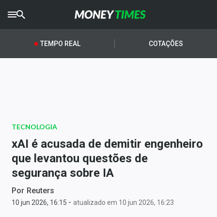
CRYPTO
TIMES
TEMPO REAL
COTAÇÕES
AGRO
TIMES
Ibovespa
Giro do Mercado
TECNOLOGIA
Newsletters
xAI é acusada de demitir engenheiro
Money Trader
que levantou questões de
segurança sobre IA
Anuncie
Por
Reuters
-
Últimas Notícias
10 jun 2026, 16:15
atualizado em 10 jun 2026, 16:23