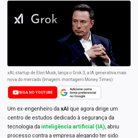
Newsletters
Cotações
Comprar ou vender?
Carteiras Recomendadas
Central de Dividendos
Central de Fundos Imobiliários
xAI, startup de Elon Musk, lança o Grok 3, a IA generativa mais
nova do mercado (Imagem: montagem Money Times)
Central dos IPOs
SIGA NO YOUTUBE
Renda Fixa
Um ex-engenheiro da
xAI
que agora dirige um
Finanças Pessoais
centro de estudos dedicado à segurança da
tecnologia da
inteligência artificial (IA)
, abriu
Mercados
processo contra a empresa alegando ter sido