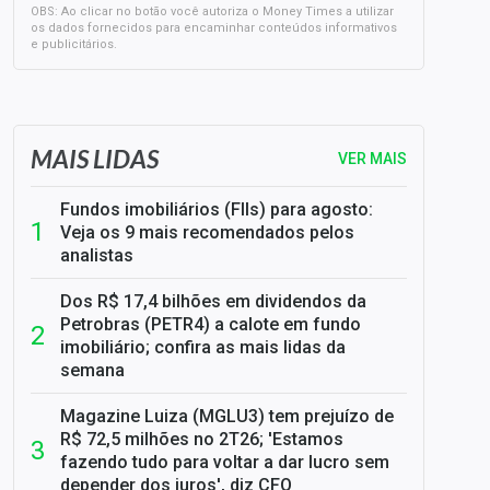
OBS: Ao clicar no botão você autoriza o Money Times a utilizar
os dados fornecidos para encaminhar conteúdos informativos
e publicitários.
SELIC em 14%: A repercussão da decisão sobre os JUROS
MAIS LIDAS
VER MAIS
Fundos imobiliários (FIIs) para agosto:
Veja os 9 mais recomendados pelos
analistas
Dos R$ 17,4 bilhões em dividendos da
Petrobras (PETR4) a calote em fundo
imobiliário; confira as mais lidas da
semana
Magazine Luiza (MGLU3) tem prejuízo de
R$ 72,5 milhões no 2T26; 'Estamos
fazendo tudo para voltar a dar lucro sem
depender dos juros', diz CFO