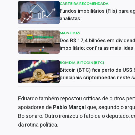
CARTEIRA RECOMENDADA
Fundos imobiliários (FIIs) para
analistas
MAIS LIDAS
Dos R$ 17,4 bilhões em dividen
imobiliário; confira as mais lida
BOM DIA, BITCOIN (BTC)
Bitcoin (BTC) fica perto de US$ 
principais criptomoedas neste s
Eduardo também repostou críticas de outros per
apoiadores de
Pablo Marçal
que, segundo o arg
Bolsonaro. Outro ironizou o fato de o deputado, c
da rotina política.