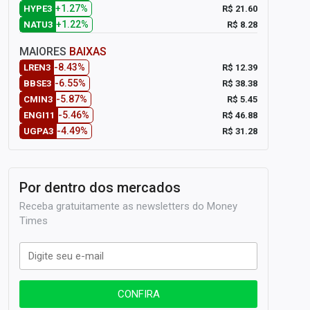
+1.27%
R$ 21.60
HYPE3
+1.22%
R$ 8.28
NATU3
MAIORES
BAIXAS
-8.43%
R$ 12.39
LREN3
-6.55%
R$ 38.38
BBSE3
-5.87%
R$ 5.45
CMIN3
-5.46%
R$ 46.88
ENGI11
-4.49%
R$ 31.28
UGPA3
Por dentro dos mercados
Receba gratuitamente as newsletters do Money
Times