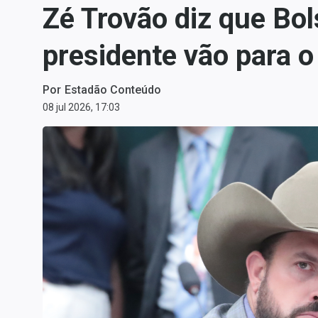
Zé Trovão diz que Bol
Carteiras Recomendadas
Central de Dividendos
presidente vão para o
Central de Fundos
Imobiliários
Por
Estadão Conteúdo
Central dos IPOs
08 jul 2026, 17:03
Renda Fixa
Finanças Pessoais
Mercados
Economia
Empresas
Brasil
Política
Colunas
Especiais