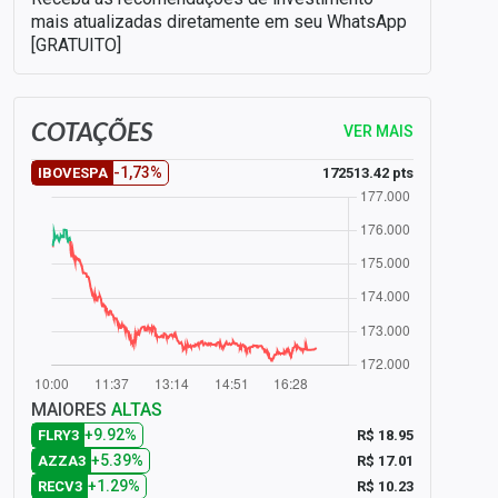
mais atualizadas diretamente em seu WhatsApp
[GRATUITO]
COTAÇÕES
VER MAIS
-1,73%
172513.42 pts
IBOVESPA
MAIORES
ALTAS
+9.92%
R$ 18.95
FLRY3
+5.39%
R$ 17.01
AZZA3
+1.29%
R$ 10.23
RECV3