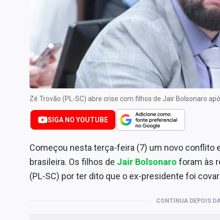
Internacional
Marketing
Tecnologia
Conteúdo de Marca
Sobre
Expediente
Zé Trovão (PL-SC) abre crise com filhos de Jair Bolsonaro a
Contato
SIGA NO YOUTUBE
Começou nesta terça-feira (7) um novo conflito en
brasileira. Os filhos de
Jair Bolsonaro
foram às r
(PL-SC) por ter dito que o ex-presidente foi cov
CONTINUA DEPOIS DA