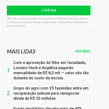
OBS: Ao clicar no botão você autoriza o Money Times a utilizar
os dados fornecidos para encaminhar conteúdos informativos
e publicitários.
SELIC em 14%: A repercussão da decisão sobre os JUROS
MAIS LIDAS
VER MAIS
Com a aprovação do filho em faculdade,
Luciano Huck e Angélica pagarão
mensalidade de R$ 8,3 mil — valor não tão
distante do custo da escola
Grupo do agro com 25 fazendas entra em
recuperação judicial para renegociar
dívida de R$ 53 milhões
Fundo imobiliário desaba mais de 40%