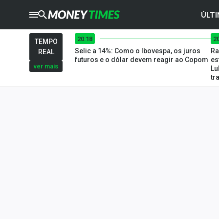
ÚLTI
20:18
2
CRYPTO
TIMES
TEMPO
Selic a 14%: Como o Ibovespa, os juros
Ra
REAL
AGRO
TIMES
futuros e o dólar devem reagir ao Copom
es
ver mais
Lu
tr
Ibovespa
Giro do Mercado
Newsletters
Money Trader
Anuncie
Últimas Notícias
Newsletters
Cotações
Comprar ou vender?