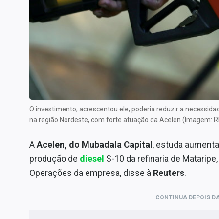
Especiais
Internacional
Marketing
Tecnologia
Conteúdo de Marca
Sobre
Expediente
O investimento, acrescentou ele, poderia reduzir a necessida
na região Nordeste, com forte atuação da Acelen (Imagem: 
Contato
A
Acelen, do Mubadala Capital
, estuda aumenta
produção de
diesel
S-10 da refinaria de Mataripe
Operações da empresa, disse à
Reuters
.
CONTINUA DEPOIS DA