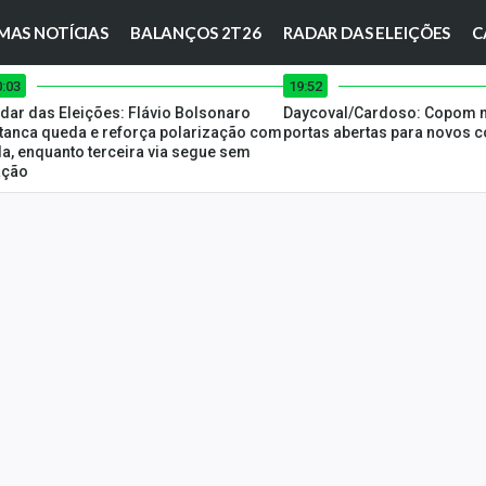
MAS NOTÍCIAS
BALANÇOS 2T26
RADAR DAS ELEIÇÕES
C
0:03
19:52
dar das Eleições: Flávio Bolsonaro
Daycoval/Cardoso: Copom
tanca queda e reforça polarização com
portas abertas para novos c
la, enquanto terceira via segue sem
ação