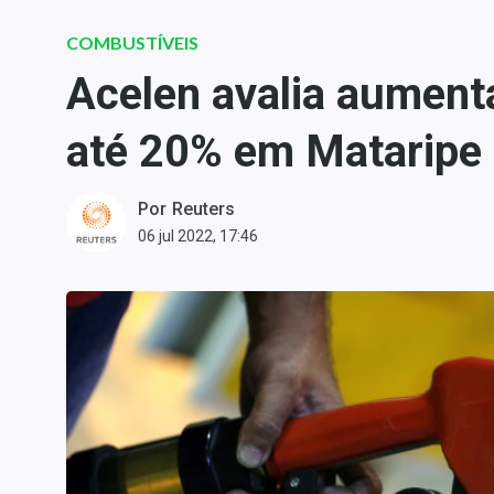
Carteiras Recomendadas
COMBUSTÍVEIS
Central de Dividendos
Acelen avalia aument
Central de Fundos
Imobiliários
até 20% em Mataripe
Central dos IPOs
Renda Fixa
Por
Reuters
Finanças Pessoais
06 jul 2022, 17:46
Mercados
Economia
Empresas
Brasil
Política
Money Trader
Colunas