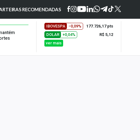
ARTEIRAS RECOMENDADAS
IBOVESPA
−0,09%
177.726,17 pts
 mantém
DOLAR
+0,04%
R$ 5,12
ortes
ver mais