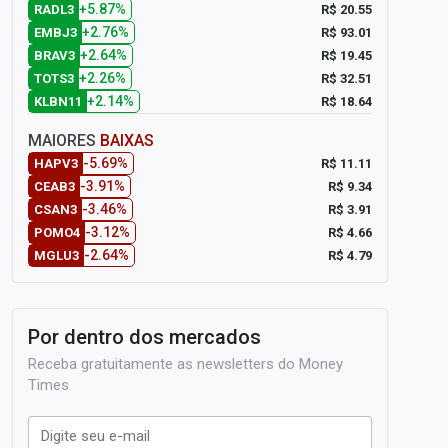
+5.87%
R$ 20.55
RADL3
+2.76%
R$ 93.01
EMBJ3
+2.64%
R$ 19.45
BRAV3
+2.26%
R$ 32.51
TOTS3
+2.14%
R$ 18.64
KLBN11
MAIORES
BAIXAS
-5.69%
R$ 11.11
HAPV3
-3.91%
R$ 9.34
CEAB3
-3.46%
R$ 3.91
CSAN3
-3.12%
R$ 4.66
POMO4
-2.64%
R$ 4.79
MGLU3
Por dentro dos mercados
Receba gratuitamente as newsletters do Money
Times